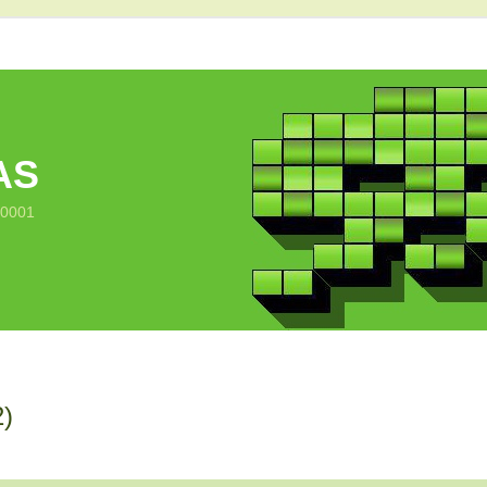
AS
10001
2)