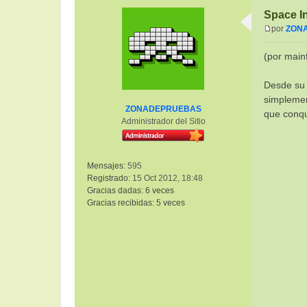
Space I
por
ZON
M
e
(por main
n
s
Desde su 
a
simplemen
j
ZONADEPRUEBAS
e
que conqu
Administrador del Sitio
Mensajes:
595
Registrado:
15 Oct 2012, 18:48
Gracias dadas:
6 veces
Gracias recibidas:
5 veces