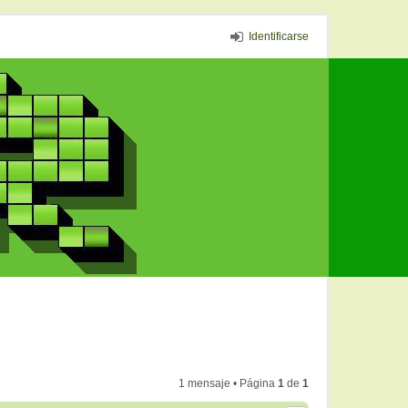
Identificarse
1 mensaje • Página
1
de
1