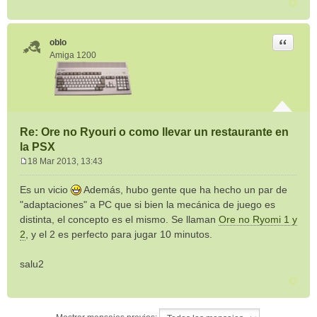
Citar
oblo
Amiga 1200
Re: Ore no Ryouri o como llevar un restaurante en
la PSX
18 Mar 2013, 13:43
M
e
Es un vicio
Además, hubo gente que ha hecho un par de
n
"adaptaciones" a PC que si bien la mecánica de juego es
s
distinta, el concepto es el mismo. Se llaman
Ore no Ryomi 1 y
a
2
, y el 2 es perfecto para jugar 10 minutos.
j
e
salu2