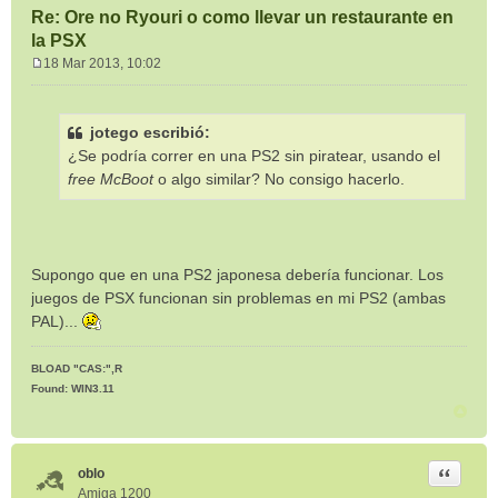
Re: Ore no Ryouri o como llevar un restaurante en
la PSX
18 Mar 2013, 10:02
M
e
n
jotego escribió:
s
¿Se podría correr en una PS2 sin piratear, usando el
a
j
free McBoot
o algo similar? No consigo hacerlo.
e
Supongo que en una PS2 japonesa debería funcionar. Los
juegos de PSX funcionan sin problemas en mi PS2 (ambas
PAL)...
BLOAD "CAS:",R
Found: WIN3.11
Citar
oblo
Amiga 1200