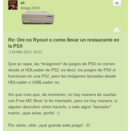
Citar
alt
Amiga 2500
Re: Ore no Ryouri o como llevar un restaurante en
la PSX
18 Mar 2013, 10:21
M
e
Que yo sepa, las *imágenes* de juegos de PSX no corren
n
desde el HDLoader de PS2; es decir, los juegos de PSX sí
s
funcionan en una PS2, pero las imágenes lanzadas desde
a
HDLoader o USBLoader no.
j
e
Así que creo que, de momento, no hay manera de usarlas
con Free MC Boot: lo he intentado, pero no hay manera; si
alguien descubre cómo hacerlo, o sale algún "lanzador"
nuevo, ¡que avise, porfa! :-)
Por cierto, oblo, ¡qué grande este juego! :-D