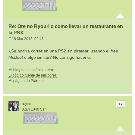
Re: Ore no Ryouri o como llevar un restaurante en
la PSX
18 Mar 2013, 09:46
M
e
¿Se podría correr en una PS2 sin piratear, usando el
free
n
McBoot
o algo similar? No consigo hacerlo.
s
a
Mi blog de electrónica retro
j
El código fuente de mis cores
e
Mi página de Patreon
Citar
xgipe
Atari 1040 STf