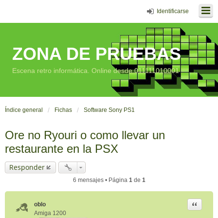
Identificarse
ZONA DE PRUEBAS
Escena retro informática. Online desde 011111010001
Índice general
Fichas
Software Sony PS1
Ore no Ryouri o como llevar un
restaurante en la PSX
Responder
6 mensajes • Página
1
de
1
Citar
oblo
Amiga 1200