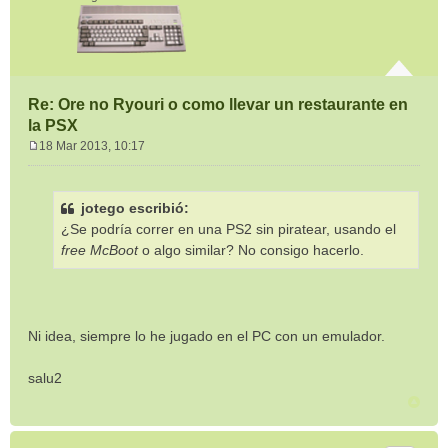
Re: Ore no Ryouri o como llevar un restaurante en
la PSX
18 Mar 2013, 10:17
M
e
n
jotego escribió:
s
¿Se podría correr en una PS2 sin piratear, usando el
a
j
free McBoot
o algo similar? No consigo hacerlo.
e
Ni idea, siempre lo he jugado en el PC con un emulador.
salu2