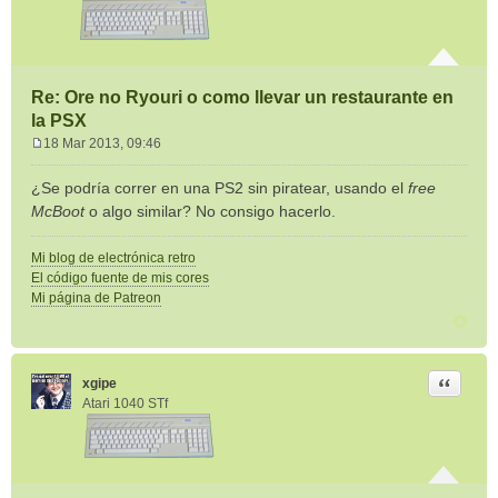
Re: Ore no Ryouri o como llevar un restaurante en
la PSX
18 Mar 2013, 09:46
M
e
¿Se podría correr en una PS2 sin piratear, usando el
free
n
McBoot
o algo similar? No consigo hacerlo.
s
a
Mi blog de electrónica retro
j
El código fuente de mis cores
e
Mi página de Patreon
Citar
xgipe
Atari 1040 STf