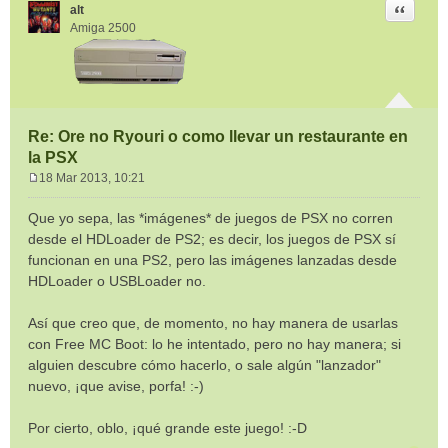
Citar
alt
Amiga 2500
Re: Ore no Ryouri o como llevar un restaurante en
la PSX
18 Mar 2013, 10:21
M
e
Que yo sepa, las *imágenes* de juegos de PSX no corren
n
desde el HDLoader de PS2; es decir, los juegos de PSX sí
s
funcionan en una PS2, pero las imágenes lanzadas desde
a
HDLoader o USBLoader no.
j
e
Así que creo que, de momento, no hay manera de usarlas
con Free MC Boot: lo he intentado, pero no hay manera; si
alguien descubre cómo hacerlo, o sale algún "lanzador"
nuevo, ¡que avise, porfa! :-)
Por cierto, oblo, ¡qué grande este juego! :-D