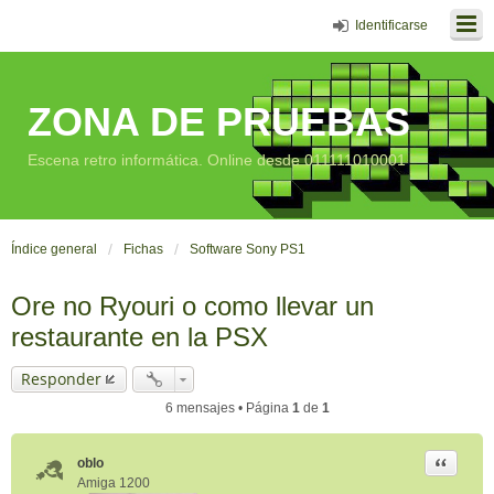
Identificarse
ZONA DE PRUEBAS
Escena retro informática. Online desde 011111010001
Índice general
Fichas
Software Sony PS1
Ore no Ryouri o como llevar un
restaurante en la PSX
Responder
6 mensajes • Página
1
de
1
Citar
oblo
Amiga 1200