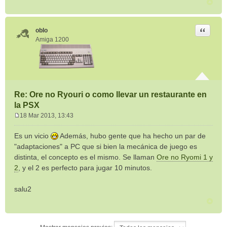
Citar
oblo
Amiga 1200
Re: Ore no Ryouri o como llevar un restaurante en
la PSX
18 Mar 2013, 13:43
M
e
Es un vicio
Además, hubo gente que ha hecho un par de
n
"adaptaciones" a PC que si bien la mecánica de juego es
s
distinta, el concepto es el mismo. Se llaman
Ore no Ryomi 1 y
a
2
, y el 2 es perfecto para jugar 10 minutos.
j
e
salu2