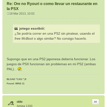
Re: Ore no Ryouri o como llevar un restaurante en
la PSX
18 Mar 2013, 10:02
M
e
n
jotego escribió:
s
¿Se podría correr en una PS2 sin piratear, usando el
a
j
free McBoot
o algo similar? No consigo hacerlo.
e
Supongo que en una PS2 japonesa debería funcionar. Los
juegos de PSX funcionan sin problemas en mi PS2 (ambas
PAL)...
BLOAD "CAS:",R
Found: WIN3.11
Citar
oblo
Amiga 1200