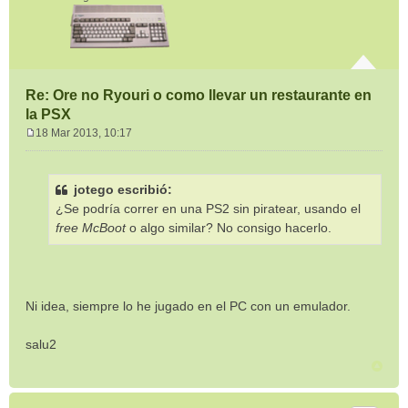
Re: Ore no Ryouri o como llevar un restaurante en
la PSX
18 Mar 2013, 10:17
M
e
n
jotego escribió:
s
¿Se podría correr en una PS2 sin piratear, usando el
a
j
free McBoot
o algo similar? No consigo hacerlo.
e
Ni idea, siempre lo he jugado en el PC con un emulador.
salu2