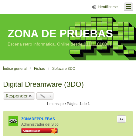
Identificarse
ZONA DE PRUEBAS
Escena retro informática. Online desde 011111010001
Índice general
Fichas
Software 3DO
Digital Dreamware (3DO)
Responder
1 mensaje • Página
1
de
1
Citar
ZONADEPRUEBAS
Administrador del Sitio