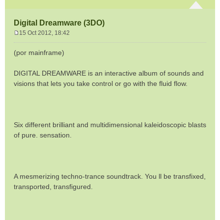
Digital Dreamware (3DO)
15 Oct 2012, 18:42
M
e
(por mainframe)
n
s
DIGITAL DREAMWARE is an interactive album of sounds and
a
visions that lets you take control or go with the fluid flow.
j
e
Six different brilliant and multidimensional kaleidoscopic blasts
of pure. sensation.
A mesmerizing techno-trance soundtrack. You ll be transfixed,
transported, transfigured.