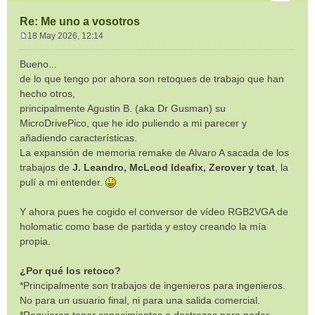
Re: Me uno a vosotros
18 May 2026, 12:14
M
e
Bueno...
n
de lo que tengo por ahora son retoques de trabajo que han
s
hecho otros,
a
principalmente Agustin B. (aka Dr Gusman) su
j
e
MicroDrivePico, que he ido puliendo a mi parecer y
añadiendo características.
La expansión de memoria remake de Alvaro A sacada de los
trabajos de
J. Leandro, McLeod Ideafix, Zerover y tcat
, la
pulí a mi entender.
Y ahora pues he cogido el conversor de vídeo RGB2VGA de
holomatic como base de partida y estoy creando la mía
propia.
¿Por qué los retoco?
*Principalmente son trabajos de ingenieros para ingenieros.
No para un usuario final, ni para una salida comercial.