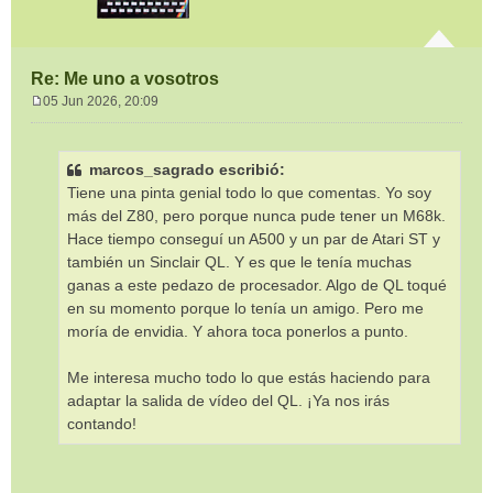
Re: Me uno a vosotros
05 Jun 2026, 20:09
M
e
n
marcos_sagrado escribió:
s
Tiene una pinta genial todo lo que comentas. Yo soy
a
j
más del Z80, pero porque nunca pude tener un M68k.
e
Hace tiempo conseguí un A500 y un par de Atari ST y
también un Sinclair QL. Y es que le tenía muchas
ganas a este pedazo de procesador. Algo de QL toqué
en su momento porque lo tenía un amigo. Pero me
moría de envidia. Y ahora toca ponerlos a punto.
Me interesa mucho todo lo que estás haciendo para
adaptar la salida de vídeo del QL. ¡Ya nos irás
contando!