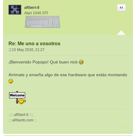
Citar
aRbert-II
Atari 1040 STf
Re: Me uno a vosotros
15 May 2026, 21:27
M
e
¡Bienvenido Popopo! Qué buen nick
n
s
Anímate y enseña algo de ese hardware que estás montando
a
j
e
.:::: aRbert-II ::::.
.:: aRberto.com ::.