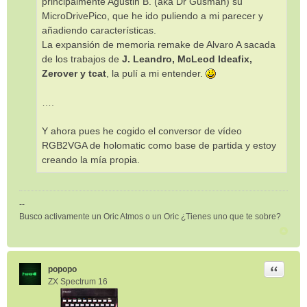
principalmente Agustin B. (aka Dr Gusman) su
MicroDrivePico, que he ido puliendo a mi parecer y
añadiendo características.
La expansión de memoria remake de Alvaro A sacada
de los trabajos de
J. Leandro, McLeod Ideafix,
Zerover y tcat
, la pulí a mi entender.
….
Y ahora pues he cogido el conversor de vídeo
RGB2VGA de holomatic como base de partida y estoy
creando la mía propia.
--
Busco activamente un Oric Atmos o un Oric ¿Tienes uno que te sobre?
Citar
popopo
ZX Spectrum 16