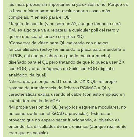
las mías propias sin importarme si ya existen o no. Porque es
la base mínima para poder evolucionar a cosas más
complejas. Y en eso para el QL:
*Tarjeta de sonido (y no será un AY, aunque tampoco será
FM, es algo que va a repatear a cualquier poli del retro y
quiero que sea el tortazo sorpresa XD)
*Conversor de vídeo para QL mejorado con nuevas
funcionalidades (estoy terminando la placa para mandarla a
JLPCB, así que por ahora no puedo mostrar mucho),
diseñado para el QL pero tratando de que lo pueda usar ZX
con RGB, y otras máquinas de 8bits con RGB (digital o
analógico, da igual).
*Ahora que ya tengo los BT serie de ZX & QL, mi propio
sistema de transferencia de ficheros PC/MAC a QL y
características extras usando el cable (con esto empiezo en
cuanto termine lo de VGA).
*Mi propia versión del QL (tengo los esquema modulares, no
he comenzado con el KiCAD a proyectar). Este es un
proyecto que no espero sacar funcionando, el objetivo es
entender las dificultades de sincronismos (aunque realmente
creo que es posible).