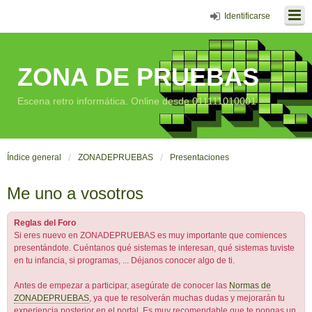
Identificarse
ZONA DE PRUEBAS
Escena retro informática. Online desde 011111010001
Índice general
ZONADEPRUEBAS
Presentaciones
Me uno a vosotros
Reglas del Foro
Si eres nuevo en ZONADEPRUEBAS es muy importante que comiences
presentándote. Cuéntanos qué sistemas te interesan, qué sistemas tuviste
en tu infancia, si programas, ... Déjanos conocer algo de ti.
Antes de empezar a participar, asegúrate de conocer las
Normas de
ZONADEPRUEBAS
, ya que te resolverán muchas dudas y mejorarán tu
experiencia posterior en el portal. Es muy recomendable que te pongas un