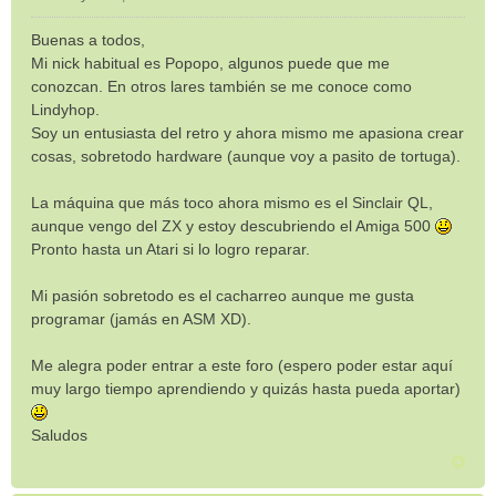
M
e
Buenas a todos,
n
Mi nick habitual es Popopo, algunos puede que me
s
conozcan. En otros lares también se me conoce como
a
Lindyhop.
j
e
Soy un entusiasta del retro y ahora mismo me apasiona crear
cosas, sobretodo hardware (aunque voy a pasito de tortuga).
La máquina que más toco ahora mismo es el Sinclair QL,
aunque vengo del ZX y estoy descubriendo el Amiga 500
Pronto hasta un Atari si lo logro reparar.
Mi pasión sobretodo es el cacharreo aunque me gusta
programar (jamás en ASM XD).
Me alegra poder entrar a este foro (espero poder estar aquí
muy largo tiempo aprendiendo y quizás hasta pueda aportar)
Saludos