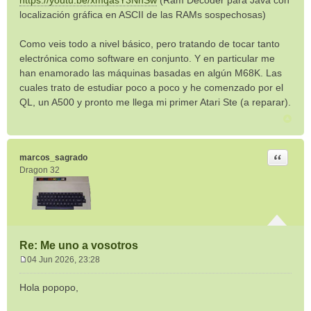
https://youtu.be/xmqasY3NnSw
(Ram Decoder para Java con
localización gráfica en ASCII de las RAMs sospechosas)
Como veis todo a nivel básico, pero tratando de tocar tanto
electrónica como software en conjunto. Y en particular me
han enamorado las máquinas basadas en algún M68K. Las
cuales trato de estudiar poco a poco y he comenzado por el
QL, un A500 y pronto me llega mi primer Atari Ste (a reparar).
Citar
marcos_sagrado
Dragon 32
Re: Me uno a vosotros
04 Jun 2026, 23:28
M
e
Hola popopo,
n
s