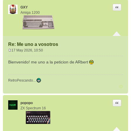
Citar
GXY
Amiga 1200
Re: Me uno a vosotros
17 May 2026, 10:50
M
e
Bienvenido! me uno a la peticion de ARbert
n
s
a
RetroPescando...
j
e
Citar
popopo
ZX Spectrum 16