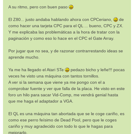
A su ritmo, pero con buen paso
El Z80... justo andaba hablando ahora con CPCeriano,
de
como hacer una tarjeta CPC para el QL ... bueno, CPC y ZX.
Y me explicaba las problemáticas a la hora de tratar con la
paginación y como eso lo hace en el CPC el Gate Array.
Por jugar que no sea, y de razonar contrarrestando ideas se
aprende mucho.
Ya me ha llegado el Atari STe
pedazo bicho y leñe!!! pocas
veces he visto una máquina con tantos tornillos.
A ver si la semana que viene ya me pongo con el a
comprobar fuente y ver que falla de la placa. He visto en este
foro un hilo para sacar Vid-Comp, me vendrá genial hasta
que me haga el adaptador a VGA.
El QL es una máquina tan abortada que se le coge cariño, es
como ese perro feísimo de Dead Pool, pero que le coges
cariño y muy agradecido con todo lo que le hagas para
mejorarlo.