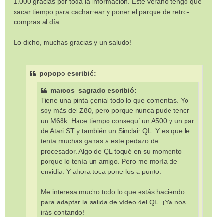
1.000 gracias por toda la información. Este verano tengo que
a
sacar tiempo para cacharrear y poner el parque de retro-
j
e
compras al día.
Lo dicho, muchas gracias y un saludo!
popopo escribió:
marcos_sagrado escribió:
Tiene una pinta genial todo lo que comentas. Yo
soy más del Z80, pero porque nunca pude tener
un M68k. Hace tiempo conseguí un A500 y un par
de Atari ST y también un Sinclair QL. Y es que le
tenía muchas ganas a este pedazo de
procesador. Algo de QL toqué en su momento
porque lo tenía un amigo. Pero me moría de
envidia. Y ahora toca ponerlos a punto.
Me interesa mucho todo lo que estás haciendo
para adaptar la salida de vídeo del QL. ¡Ya nos
irás contando!