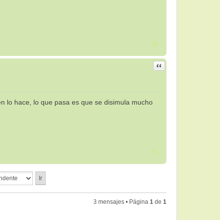
Citar
ién lo hace, lo que pasa es que se disimula mucho
3 mensajes • Página
1
de
1