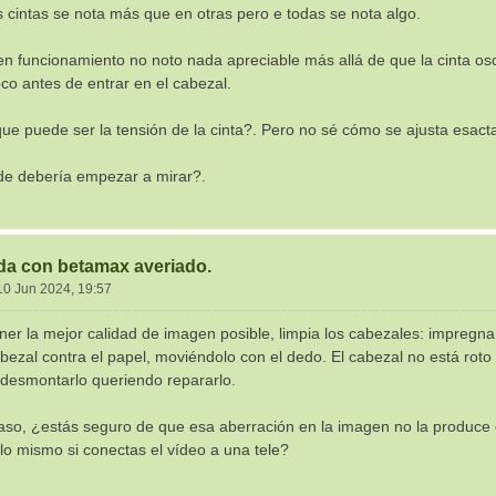
s cintas se nota más que en otras pero e todas se nota algo.
en funcionamiento no noto nada apreciable más allá de que la cinta os
oco antes de entrar en el cabezal.
que puede ser la tensión de la cinta?. Pero no sé cómo se ajusta esac
e debería empezar a mirar?.
da con betamax averiado.
10 Jun 2024, 19:57
ner la mejor calidad de imagen posible, limpia los cabezales: impregna 
abezal contra el papel, moviéndolo con el dedo. El cabezal no está roto p
desmontarlo queriendo repararlo.
aso, ¿estás seguro de que esa aberración en la imagen no la produce 
lo mismo si conectas el vídeo a una tele?