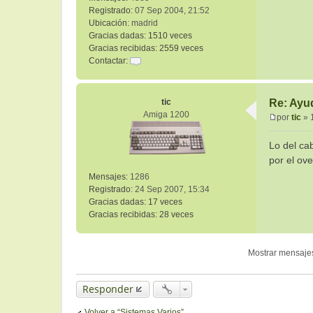
Registrado:
07 Sep 2004, 21:52
Ubicación:
madrid
Gracias dadas:
1510 veces
Gracias recibidas:
2559 veces
Contactar:
C
o
n
tic
Re: Ayu
t
Amiga 1200
por
tic
»
a
M
c
e
Lo del ca
t
n
por el ov
a
s
r
Mensajes:
1286
a
a
Registrado:
24 Sep 2007, 15:34
j
l
Gracias dadas:
17 veces
e
t
Gracias recibidas:
28 veces
Mostrar mensaje
Responder
Volver a “Sistemas Varios”