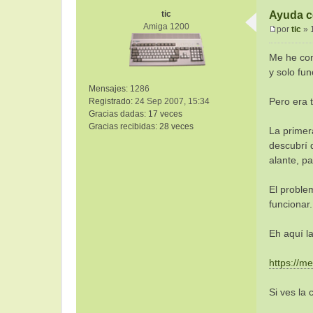
tic
Ayuda c
Amiga 1200
por
tic
»
M
e
Me he com
n
y solo fu
s
Mensajes:
1286
a
Pero era 
Registrado:
24 Sep 2007, 15:34
j
Gracias dadas:
17 veces
e
Gracias recibidas:
28 veces
La primer
descubrí q
alante, pa
El proble
funcionar.
Eh aquí l
https://
Si ves la 