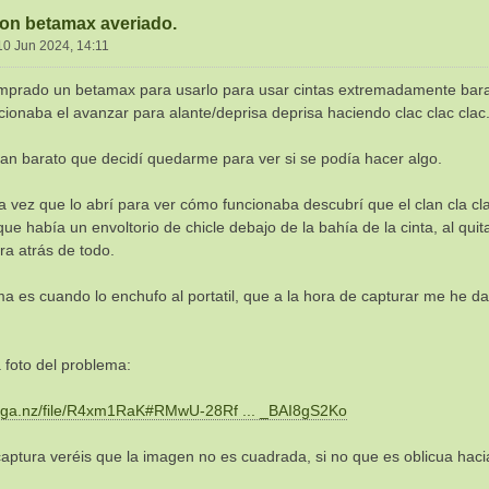
on betamax averiado.
10 Jun 2024, 14:11
prado un betamax para usarlo para usar cintas extremadamente barato,s
ncionaba el avanzar para alante/deprisa deprisa haciendo clac clac clac
tan barato que decidí quedarme para ver si se podía hacer algo.
a vez que lo abrí para ver cómo funcionaba descubrí que el clan cla cla
ue había un envoltorio de chicle debajo de la bahía de la cinta, al quit
ra atrás de todo.
ma es cuando lo enchufo al portatil, que a la hora de capturar me he
a foto del problema:
mega.nz/file/R4xm1RaK#RMwU-28Rf ... _BAI8gS2Ko
captura veréis que la imagen no es cuadrada, si no que es oblicua hacia