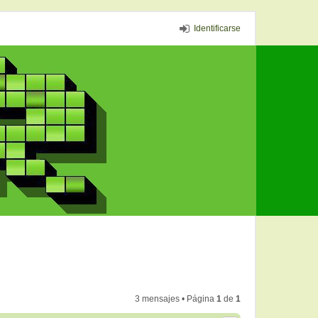
Identificarse
3 mensajes • Página
1
de
1