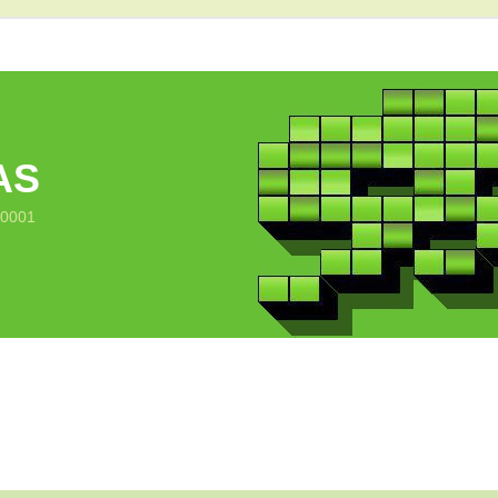
AS
10001