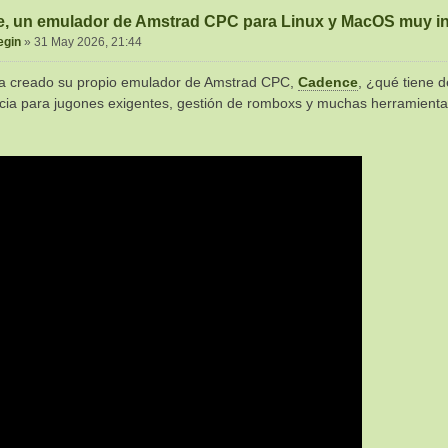
, un emulador de Amstrad CPC para Linux y MacOS muy in
egin
»
31 May 2026, 21:44
a creado su propio emulador de Amstrad CPC,
Cadence
, ¿qué tiene d
ncia para jugones exigentes, gestión de romboxs y muchas herramientas 