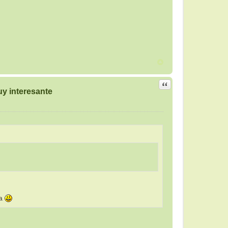
Citar
y interesante
ia