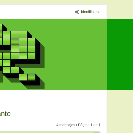
Identificarse
ante
4 mensajes • Página
1
de
1