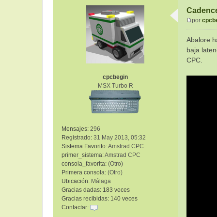
Cadence
por
cpcb
M
e
Abalore h
n
baja late
s
CPC.
a
j
cpcbegin
e
MSX Turbo R
Mensajes:
296
Registrado:
31 May 2013, 05:32
Sistema Favorito:
Amstrad CPC
primer_sistema:
Amstrad CPC
consola_favorita:
(Otro)
Primera consola:
(Otro)
Ubicación:
Málaga
Gracias dadas:
183 veces
Gracias recibidas:
140 veces
Contactar:
C