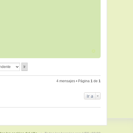
4 mensajes • Página
1
de
1
Ir a