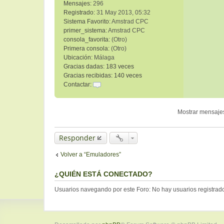
Mensajes:
296
Registrado:
31 May 2013, 05:32
Sistema Favorito:
Amstrad CPC
primer_sistema:
Amstrad CPC
consola_favorita:
(Otro)
Primera consola:
(Otro)
Ubicación:
Málaga
Gracias dadas:
183 veces
Gracias recibidas:
140 veces
Contactar:
C
o
n
Mostrar mensaje
t
a
Responder
c
t
Volver a “Emuladores”
a
r
c
¿QUIÉN ESTÁ CONECTADO?
p
Usuarios navegando por este Foro: No hay usuarios registrados
c
b
e
g