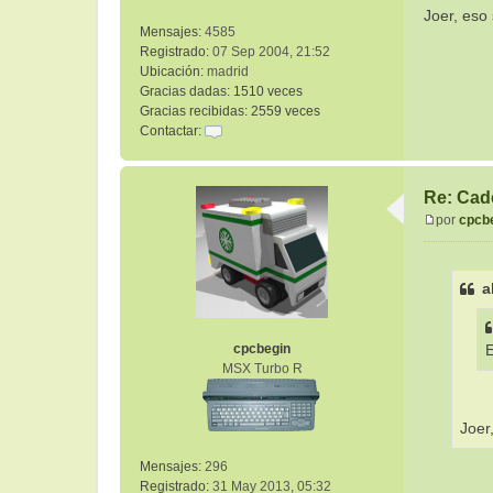
Joer, eso 
Mensajes:
4585
Registrado:
07 Sep 2004, 21:52
Ubicación:
madrid
Gracias dadas:
1510 veces
Gracias recibidas:
2559 veces
Contactar:
C
o
n
Re: Cad
t
por
cpcb
a
M
c
e
t
n
a
a
s
r
a
a
j
l
cpcbegin
e
t
MSX Turbo R
Joer
Mensajes:
296
Registrado:
31 May 2013, 05:32