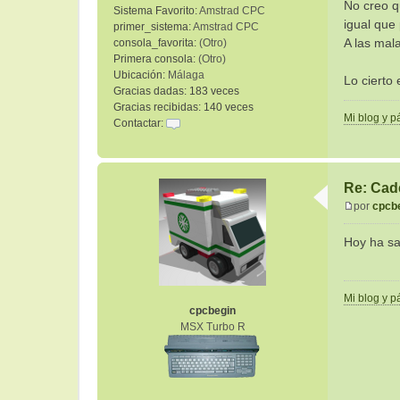
No creo q
Sistema Favorito:
Amstrad CPC
igual que
primer_sistema:
Amstrad CPC
A las mal
consola_favorita:
(Otro)
Primera consola:
(Otro)
Ubicación:
Málaga
Lo cierto
Gracias dadas:
183 veces
Gracias recibidas:
140 veces
Mi blog y 
Contactar:
C
o
n
t
Re: Cad
a
por
cpcb
c
M
t
e
Hoy ha sa
a
n
r
s
c
a
p
Mi blog y 
j
cpcbegin
c
e
MSX Turbo R
b
e
g
i
n