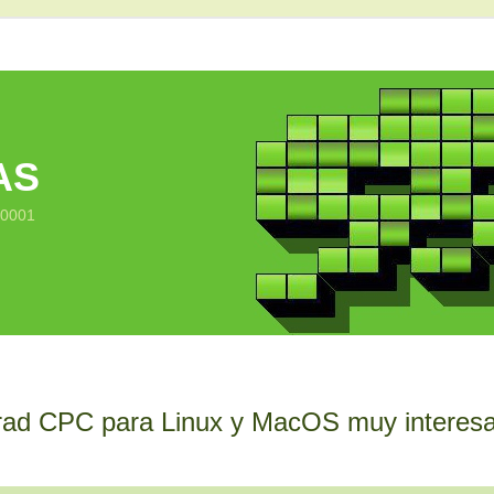
AS
10001
rad CPC para Linux y MacOS muy interes