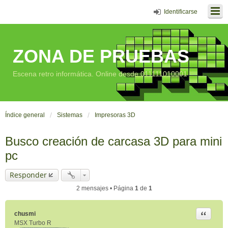
Identificarse
ZONA DE PRUEBAS
Escena retro informática. Online desde 011111010001
Índice general
Sistemas
Impresoras 3D
Busco creación de carcasa 3D para mini
pc
Responder
2 mensajes • Página
1
de
1
Citar
chusmi
MSX Turbo R