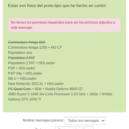
e
Estas son fotos del proto-tipo que he hecho en cartón
n
s
a
No tienes los permisos requeridos para ver los archivos adjuntos a
j
este mensaje.
e
Commodore Amiga 500
Commodore Amiga 1200 + HD CF
Playstation one
Playstation 2 FAT
Playstation 2 FAT + HDLoader
PSP + HDLoader
PSP Vita + HDLoader
Wii U + HDLoader
New Nintendo 3DS XL + HDLoader
PC Quad Core
+ 8Gb + Nvidia Geforce 9800 GT
AMD Ryzen 5 1600 Six-Core Processor 3.20 GHz + 16Gb + NVidia
Geforce GTX 1050 Ti
Mostrar mensajes previos: