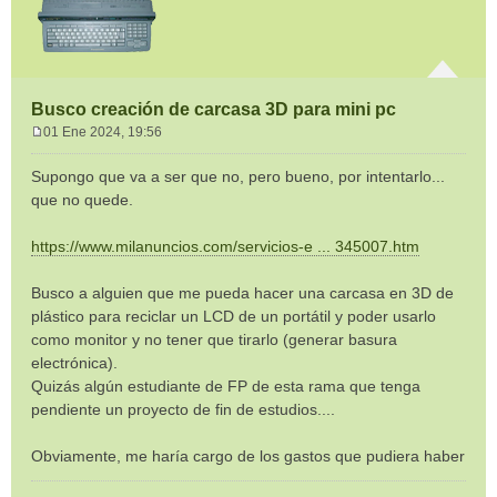
Busco creación de carcasa 3D para mini pc
01 Ene 2024, 19:56
M
e
Supongo que va a ser que no, pero bueno, por intentarlo...
n
que no quede.
s
a
https://www.milanuncios.com/servicios-e ... 345007.htm
j
e
Busco a alguien que me pueda hacer una carcasa en 3D de
plástico para reciclar un LCD de un portátil y poder usarlo
como monitor y no tener que tirarlo (generar basura
electrónica).
Quizás algún estudiante de FP de esta rama que tenga
pendiente un proyecto de fin de estudios....
Obviamente, me haría cargo de los gastos que pudiera haber