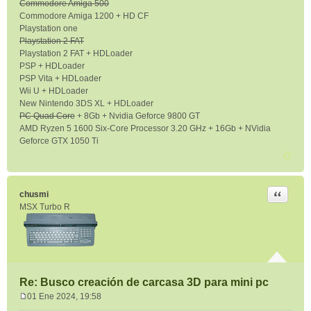
Commodore Amiga 500
Commodore Amiga 1200 + HD CF
Playstation one
Playstation 2 FAT
Playstation 2 FAT + HDLoader
PSP + HDLoader
PSP Vita + HDLoader
Wii U + HDLoader
New Nintendo 3DS XL + HDLoader
PC Quad Core
+ 8Gb + Nvidia Geforce 9800 GT
AMD Ryzen 5 1600 Six-Core Processor 3.20 GHz + 16Gb + NVidia
Geforce GTX 1050 Ti
Citar
chusmi
MSX Turbo R
Re: Busco creación de carcasa 3D para mini pc
01 Ene 2024, 19:58
M