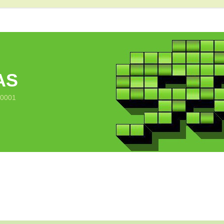
AS
10001