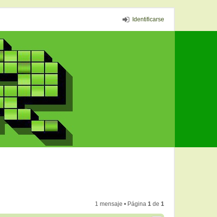
Identificarse
1 mensaje • Página
1
de
1