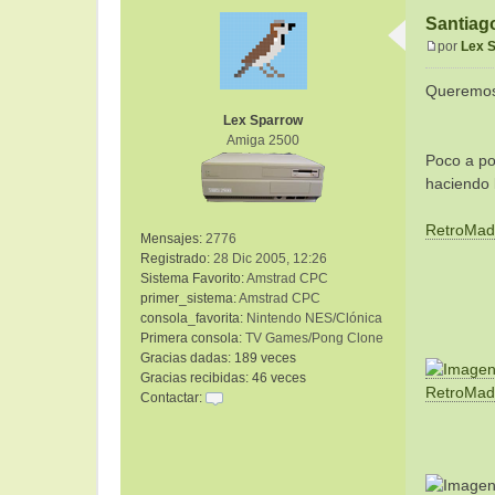
Santiago
por
Lex 
M
e
Queremos 
n
Lex Sparrow
s
Amiga 2500
a
Poco a po
j
e
haciendo 
RetroMad
Mensajes:
2776
Registrado:
28 Dic 2005, 12:26
Sistema Favorito:
Amstrad CPC
primer_sistema:
Amstrad CPC
consola_favorita:
Nintendo NES/Clónica
Primera consola:
TV Games/Pong Clone
Gracias dadas:
189 veces
Gracias recibidas:
46 veces
RetroMad
Contactar:
C
o
n
t
a