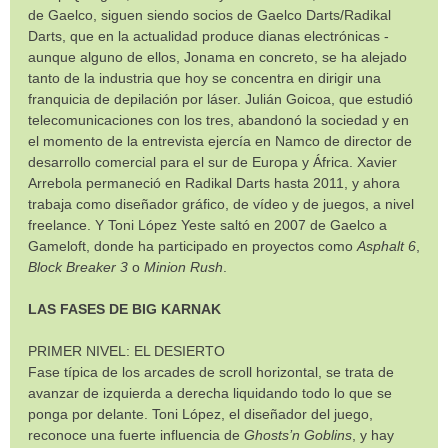
de Gaelco, siguen siendo socios de Gaelco Darts/Radikal
Darts, que en la actualidad produce dianas electrónicas -
aunque alguno de ellos, Jonama en concreto, se ha alejado
tanto de la industria que hoy se concentra en dirigir una
franquicia de depilación por láser. Julián Goicoa, que estudió
telecomunicaciones con los tres, abandonó la sociedad y en
el momento de la entrevista ejercía en Namco de director de
desarrollo comercial para el sur de Europa y África. Xavier
Arrebola permaneció en Radikal Darts hasta 2011, y ahora
trabaja como diseñador gráfico, de vídeo y de juegos, a nivel
freelance. Y Toni López Yeste saltó en 2007 de Gaelco a
Gameloft, donde ha participado en proyectos como
Asphalt 6
,
Block Breaker 3
o
Minion Rush
.
LAS FASES DE BIG KARNAK
PRIMER NIVEL: EL DESIERTO
Fase típica de los arcades de scroll horizontal, se trata de
avanzar de izquierda a derecha liquidando todo lo que se
ponga por delante. Toni López, el diseñador del juego,
reconoce una fuerte influencia de
Ghosts’n Goblins
, y hay