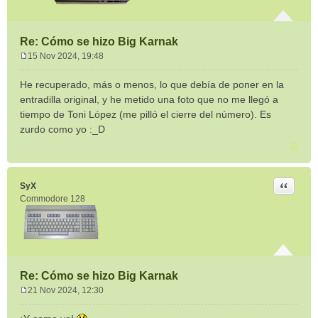
Re: Cómo se hizo Big Karnak
15 Nov 2024, 19:48
M
e
He recuperado, más o menos, lo que debía de poner en la
n
entradilla original, y he metido una foto que no me llegó a
s
tiempo de Toni López (me pilló el cierre del número). Es
a
zurdo como yo :_D
j
e
Citar
SyX
Commodore 128
Re: Cómo se hizo Big Karnak
21 Nov 2024, 12:30
M
e