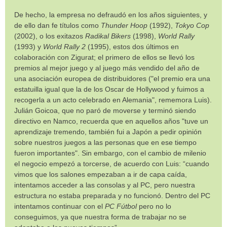
De hecho, la empresa no defraudó en los años siguientes, y
de ello dan fe títulos como
Thunder Hoop
(1992),
Tokyo Cop
(2002), o los exitazos
Radikal Bikers
(1998),
World Rally
(1993) y
World Rally 2
(1995), estos dos últimos en
colaboración con Zigurat; el primero de ellos se llevó los
premios al mejor juego y al juego más vendido del año de
una asociación europea de distribuidores ("el premio era una
estatuilla igual que la de los Oscar de Hollywood y fuimos a
recogerla a un acto celebrado en Alemania", rememora Luis).
Julián Goicoa, que no paró de moverse y terminó siendo
directivo en Namco, recuerda que en aquellos años "tuve un
aprendizaje tremendo, también fui a Japón a pedir opinión
sobre nuestros juegos a las personas que en ese tiempo
fueron importantes". Sin embargo, con el cambio de milenio
el negocio empezó a torcerse, de acuerdo con Luis: “cuando
vimos que los salones empezaban a ir de capa caída,
intentamos acceder a las consolas y al PC, pero nuestra
estructura no estaba preparada y no funcionó. Dentro del PC
intentamos continuar con el
PC Fútbol
pero no lo
conseguimos, ya que nuestra forma de trabajar no se