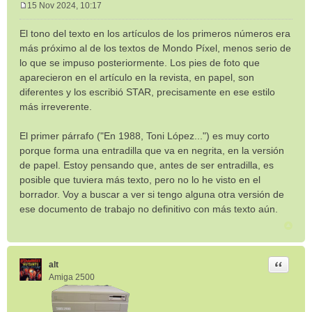
15 Nov 2024, 10:17
M
e
El tono del texto en los artículos de los primeros números era
n
más próximo al de los textos de Mondo Píxel, menos serio de
s
lo que se impuso posteriormente. Los pies de foto que
a
aparecieron en el artículo en la revista, en papel, son
j
e
diferentes y los escribió STAR, precisamente en ese estilo
más irreverente.
El primer párrafo ("En 1988, Toni López...") es muy corto
porque forma una entradilla que va en negrita, en la versión
de papel. Estoy pensando que, antes de ser entradilla, es
posible que tuviera más texto, pero no lo he visto en el
borrador. Voy a buscar a ver si tengo alguna otra versión de
ese documento de trabajo no definitivo con más texto aún.
Citar
alt
Amiga 2500