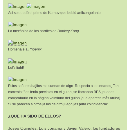
Así se quedó el primo de Karnov que bebió anticongelante
La mecánica de los barriles de
Donkey Kong
Homenaje a
Phoenix
Let's fight!
Estos señores bajitos me suenan de algo. Respecto a los enanos, Toni
comenta: "los tenía previstos en el guion, se llamaban BES, puedes
comprobarlo en la página veintiuno del guion [que aparece más arriba].
Si se parecen a otros [a los de otro juego] es pura coincidencia"
¿QUÉ HA SIDO DE ELLOS?
Josep Quinglés, Luis Jonama y Javier Valero, los fundadores