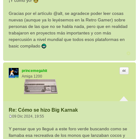
¡Y como yo!
n
s
Gracias por el artículo @alt, se agradece poder leer cosas
a
nuevas (aunque ya lo leyésemos en la Retro Gamer) sobre
j
e
personas de las que no se habla nada, pero que en realidad
trabajaron en proyectos más importantes y con más
repercusión a nivel mundial que todos esos plataformas en
basic compilado
Citar
princemegahit
Amiga 1200
Re: Cómo se hizo Big Karnak
09 Dic 2024, 19:55
M
e
Y pensar que yo llegué a este foro verde buscando como se
n
llamaba esa recreativa de los monos que lanzaban cocos y
s