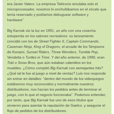
era Javier Valero. La empresa Tektronix emulaba solo el
microprocesador, nosotros lo enchufábamos en el zócalo que
tenía reservado y podíamos debuguear software y
hardware”.
Big Karnak vio la luz en 1991, un año con una cosecha
estupenda en los salones recreativos: su lanzamiento
concidió con los de
Street Fighter II
,
Captain Commando
,
Caveman Ninja
,
King of Dragons
, el arcade de los Simpsons
de Konami,
Sunset Riders
,
Three Wonders
,
Tumble Pop
,
Vendetta
o
Turtles in Time
. Y del año anterior, de 1990, eran
Toki
o
Snow Bros
, que aún estaban calentitos en los
muebles. ¿Cómo compitió
Big Karnak
con semejantes hits?
¿Qué tal le fue al juego a nivel de ventas? Luis nos responde
sin entrar en detalles: “dentro del mundo de los videojuegos
estábamos muy reconocidos y normalmente nuestros
distribuidores, nos hacían los pedidos antes de terminar el
juego, con lo que el negocio funcionaba”. Podemos entender,
por tanto, que
Big Karnak
fue uno de esos títulos que
sirvieron para asentar la reputación de Gaelco, y asegurar el
flujo de pedidos de los distribuidores.