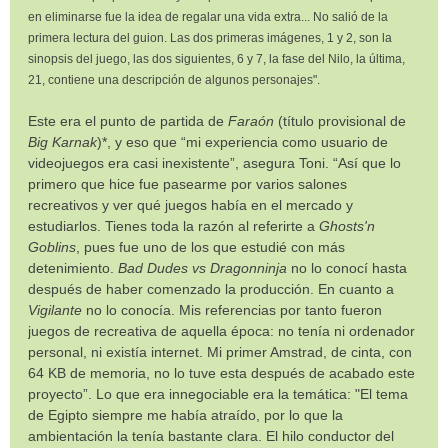
en eliminarse fue la idea de regalar una vida extra... No salió de la
primera lectura del guion. Las dos primeras imágenes, 1 y 2, son la
sinopsis del juego, las dos siguientes, 6 y 7, la fase del Nilo, la última,
21, contiene una descripción de algunos personajes".
Este era el punto de partida de
Faraón
(título provisional de
Big Karnak
)*, y eso que “mi experiencia como usuario de
videojuegos era casi inexistente”, asegura Toni. “Así que lo
primero que hice fue pasearme por varios salones
recreativos y ver qué juegos había en el mercado y
estudiarlos. Tienes toda la razón al referirte a
Ghosts'n
Goblins
, pues fue uno de los que estudié con más
detenimiento.
Bad Dudes vs Dragonninja
no lo conocí hasta
después de haber comenzado la producción. En cuanto a
Vigilante
no lo conocía. Mis referencias por tanto fueron
juegos de recreativa de aquella época: no tenía ni ordenador
personal, ni existía internet. Mi primer Amstrad, de cinta, con
64 KB de memoria, no lo tuve esta después de acabado este
proyecto”. Lo que era innegociable era la temática: "El tema
de Egipto siempre me había atraído, por lo que la
ambientación la tenía bastante clara. El hilo conductor del