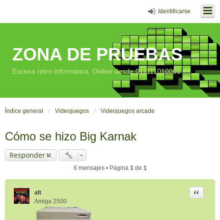
Identificarse
ZONA DE PRUEBAS
Escena retro informática. Online desde 011111010001
Índice general
Videojuegos
Videojuegos arcade
Cómo se hizo Big Karnak
Responder
6 mensajes • Página
1
de
1
Citar
alt
Amiga 2500