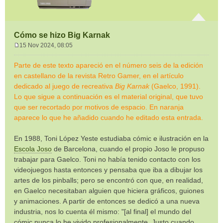
Cómo se hizo Big Karnak
15 Nov 2024, 08:05
M
e
Parte de este texto apareció en el número seis de la edición
n
en castellano de la revista Retro Gamer, en el artículo
s
dedicado al juego de recreativa
Big Karnak
(Gaelco, 1991).
a
Lo que sigue a continuación es el material original, que tuvo
j
e
que ser recortado por motivos de espacio. En naranja
aparece lo que he añadido cuando he editado esta entrada.
En 1988, Toni López Yeste estudiaba cómic e ilustración en la
Escola Joso
de Barcelona, cuando el propio Joso le propuso
trabajar para Gaelco. Toni no había tenido contacto con los
videojuegos hasta entonces y pensaba que iba a dibujar los
artes de los pinballs; pero se encontró con que, en realidad,
en Gaelco necesitaban alguien que hiciera gráficos, guiones
y animaciones. A partir de entonces se dedicó a una nueva
industria, nos lo cuenta él mismo: "[al final] el mundo del
cómic nunca lo he vivido profesionalmente. Justo cuando