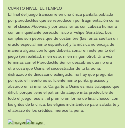
CUARTO NIVEL: EL TEMPLO
El final del juego transcurre en una única pantalla poblada
por pterodáctilos que se reproducen por fragmentación como
en el clásico
Phoenix
, y por unas ranas con cabeza humana
con un inquietante parecido físico a Felipe González. Los
samples son peores que de costumbre (las ranas sueltan un
eructo especialmente espantoso) y la música no encaja de
manera alguna con lo que debería sonar en este punto del
juego (en realidad, ni en este, ni en ningún otro). Una vez
terminas con el Pterodáctilo Senior descubres que no era
otra cosa que Osiris, el secuestrador de tu faraona,
disfrazado de dinosaurio extinguido: no hay que preguntar
por qué, el invento es suficientemente punki, gracioso y
absurdo en sí mismo. Cargarte a Osiris es más trabajoso que
difícil, porque tiene el patrón de ataque más predecible de
todo el juego; eso sí, el premio en forma de final chusco, con
los gritos de la chica, las efigies inclinándose para saludarte y
el abrazo de los créditos, merece la pena.