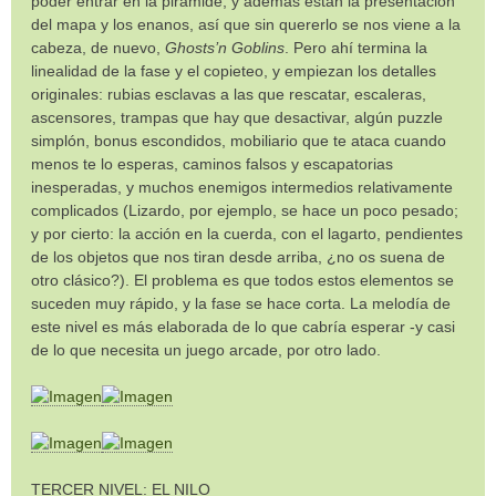
poder entrar en la pirámide; y además están la presentación
del mapa y los enanos, así que sin quererlo se nos viene a la
cabeza, de nuevo,
Ghosts’n Goblins
. Pero ahí termina la
linealidad de la fase y el copieteo, y empiezan los detalles
originales: rubias esclavas a las que rescatar, escaleras,
ascensores, trampas que hay que desactivar, algún puzzle
simplón, bonus escondidos, mobiliario que te ataca cuando
menos te lo esperas, caminos falsos y escapatorias
inesperadas, y muchos enemigos intermedios relativamente
complicados (Lizardo, por ejemplo, se hace un poco pesado;
y por cierto: la acción en la cuerda, con el lagarto, pendientes
de los objetos que nos tiran desde arriba, ¿no os suena de
otro clásico?). El problema es que todos estos elementos se
suceden muy rápido, y la fase se hace corta. La melodía de
este nivel es más elaborada de lo que cabría esperar -y casi
de lo que necesita un juego arcade, por otro lado.
TERCER NIVEL: EL NILO