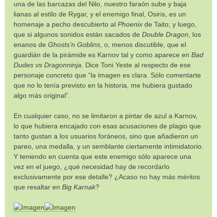
una de las barcazas del Nilo, nuestro faraón sube y baja
lianas al estilo de Rygar, y el enemigo final, Osiris, es un
homenaje a pecho descubierto al
Phoenix
de Taito; y luego,
que si algunos sonidos están sacados de
Double Dragon
, los
enanos de
Ghosts’n Goblins
, o, menos discutible, que el
guardián de la pirámide es Karnov tal y como aparece en
Bad
Dudes vs Dragonninja
. Dice Toni Yeste al respecto de ese
personaje concreto que “la imagen es clara. Sólo comentarte
que no lo tenía previsto en la historia, me hubiera gustado
algo más original”.
En cualquier caso, no se limitaron a pintar de azul a Karnov,
lo que hubiera encajado con esas acusaciones de plagio que
tanto gustan a los usuarios foráneos, sino que añadieron un
pareo, una medalla, y un semblante ciertamente intimidatorio.
Y teniendo en cuenta que este enemigo sólo aparece una
vez en el juego, ¿qué necesidad hay de recordarlo
exclusivamente por ese detalle? ¿Acaso no hay más méritos
que resaltar en
Big Karnak
?