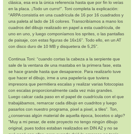
clásica, esa era la única referencia hasta que por fin lo veías
en la placa. ¡Todo un curro!”. Toni completa la explicación:
“ARPA consistía en una cuadrícula de 16 por 16 cuadrados y
una paleta al lado de 16 colores. Transcribíamos a mano los
cuadros del dibujo realizado en papel a esta cuadrícula, de
uno en uno, y luego componíamos los sprites, o las pantallas
de paisaje, con estas figuras de 16x16”. Todo ello, en un AT
con disco duro de 10 MB y disquetera de 5,25".
Continua Toni: “cuando cortas la cabeza a la serpiente que
sale de la ventana de una mastaba en la primera fase, esta
se hace grande hasta que desaparece. Para realizarlo tuve
que hacer el dibujo, irme a una papelería que tuviera
impresora que permitiera escalas y realizar varias fotocopias
con escalas proporcionalmente cada vez más grandes.
Luego calcar cada paso en el papel de cuadrícula con el que
trabajábamos, remarcar cada dibujo en cuadritos y luego
pasarlos con nuestro programa, pixel a pixel, a tiles”. Ton,
¿conservas algún material de aquella época, bocetos o algo?
"Muy a mi pesar, de este proyecto no tengo ningún dibujo
original, pues todos estaban realizados en DIN A2 y no se