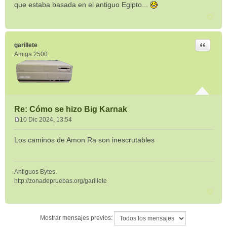
que estaba basada en el antiguo Egipto...
a
j
e
Citar
garillete
Amiga 2500
Re: Cómo se hizo Big Karnak
10 Dic 2024, 13:54
M
e
Los caminos de Amon Ra son inescrutables
n
s
a
Antiguos Bytes.
j
http://zonadepruebas.org/garillete
e
Mostrar mensajes previos: