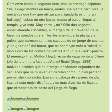
Comienza como la segunda fase, con un enemigo cojonero,
Shu. Luego montas en barco, matas una planta carnívora (la
mecánica que hay que utilizar para liquidarla es un gran
hallazgo), subes en otro barco, matas al pulpo, llegas al
templo, y ya está. Muy corto, ¿no? Sólo dos pegotes
especialmente criticables, al margen de la brevedad de la
fase: los sonidos que emiten los enemigos, la planta y el
pulpo, que parecen samples sacados de un juego de coches,
y los ¿piratas? del barco, que se asemejan más a Yakari, el
niño sioux de los comics de Job y Derib, que a Jack Sparrow.
El enemigo final, Mutton Head, recuerda vagamente al último
jefe de la primera fase de
Altered Beast
(Sega, 1988):
malvado estático que se protege lanzándote enjambres de
secuaces que se mueven en círculos como un ovni pilotado
por un alien borracho. Eso sí, la cabeza de carnero de
Big
Karnak
está mejor diseñada y es más divertida de liquidar
que el monstruo de barro del juego de Sega.