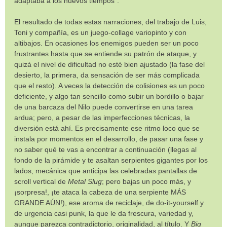
adaptaba a los nuevos tiempos”.
El resultado de todas estas narraciones, del trabajo de Luis,
Toni y compañía, es un juego-collage variopinto y con
altibajos. En ocasiones los enemigos pueden ser un poco
frustrantes hasta que se entiende su patrón de ataque, y
quizá el nivel de dificultad no esté bien ajustado (la fase del
desierto, la primera, da sensación de ser más complicada
que el resto). A veces la detección de colisiones es un poco
deficiente, y algo tan sencillo como subir un bordillo o bajar
de una barcaza del Nilo puede convertirse en una tarea
ardua; pero, a pesar de las imperfecciones técnicas, la
diversión está ahí. Es precisamente ese ritmo loco que se
instala por momentos en el desarrollo, de pasar una fase y
no saber qué te vas a encontrar a continuación (llegas al
fondo de la pirámide y te asaltan serpientes gigantes por los
lados, mecánica que anticipa las celebradas pantallas de
scroll vertical de
Metal Slug
; pero bajas un poco más, y
¡sorpresa!, ¡te ataca la cabeza de una serpiente MÁS
GRANDE AÚN!), ese aroma de reciclaje, de do-it-yourself y
de urgencia casi punk, la que le da frescura, variedad y,
aunque parezca contradictorio, originalidad, al título. Y
Big