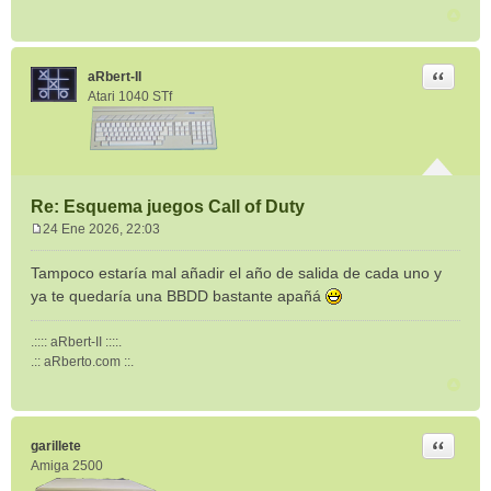
Citar
aRbert-II
Atari 1040 STf
Re: Esquema juegos Call of Duty
24 Ene 2026, 22:03
M
e
Tampoco estaría mal añadir el año de salida de cada uno y
n
ya te quedaría una BBDD bastante apañá
s
a
.:::: aRbert-II ::::.
j
.:: aRberto.com ::.
e
Citar
garillete
Amiga 2500