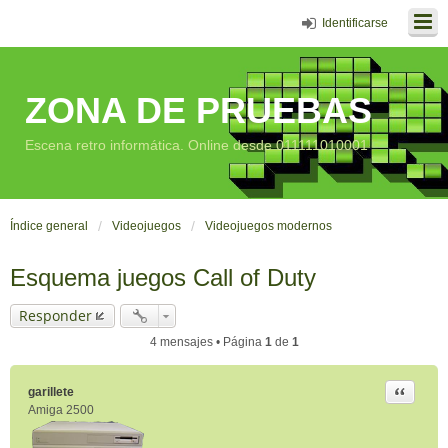
Identificarse
ZONA DE PRUEBAS
Escena retro informática. Online desde 011111010001
Índice general
Videojuegos
Videojuegos modernos
Esquema juegos Call of Duty
Responder
4 mensajes • Página
1
de
1
Citar
garillete
Amiga 2500