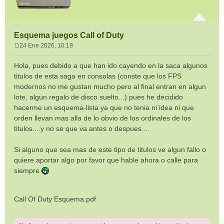
Esquema juegos Call of Duty
24 Ene 2026, 10:18
M
e
Hola, pues debido a que han ido cayendo en la saca algunos
n
titulos de esta saga en consolas (conste que los FPS
s
modernos no me gustan mucho pero al final entran en algun
a
lote, algun regalo de disco suelto...) pues he decidido
j
e
hacerme un esquema-lista ya que no tenia ni idea ni que
orden llevan mas alla de lo obvio de los ordinales de los
titulos....y no se que va antes o despues....
Si alguno que sea mas de este tipo de titulos ve algun fallo o
quiere aportar algo por favor que hable ahora o calle para
siempre
Call Of Duty Esquema.pdf