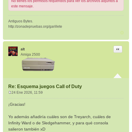
No tienes los permisos requeridos para ver los archivos adjuntos a
este mensaje.
Antiguos Bytes.
http://zonadepruebas.org/garillete
Citar
alt
Amiga 2500
Re: Esquema juegos Call of Duty
24 Ene 2026, 11:59
M
e
¡Gracias!
n
s
Yo además añadiría cuáles son de Treyarch, cuáles de
a
Infinity Ward o de Sledgehammer, y para qué consola
j
e
salieron también xD