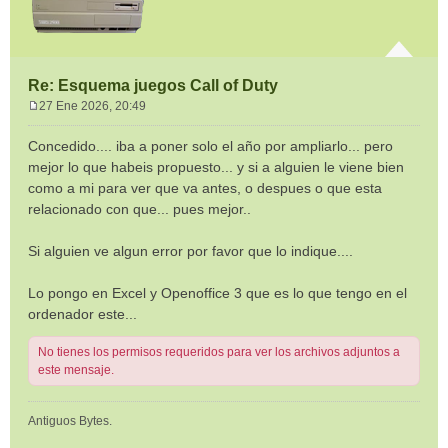
Re: Esquema juegos Call of Duty
27 Ene 2026, 20:49
M
e
Concedido.... iba a poner solo el año por ampliarlo... pero
n
mejor lo que habeis propuesto... y si a alguien le viene bien
s
como a mi para ver que va antes, o despues o que esta
a
relacionado con que... pues mejor..
j
e
Si alguien ve algun error por favor que lo indique....
Lo pongo en Excel y Openoffice 3 que es lo que tengo en el
ordenador este...
No tienes los permisos requeridos para ver los archivos adjuntos a
este mensaje.
Antiguos Bytes.