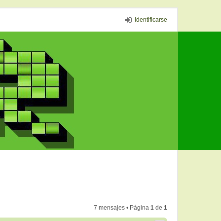
Identificarse
7 mensajes • Página
1
de
1