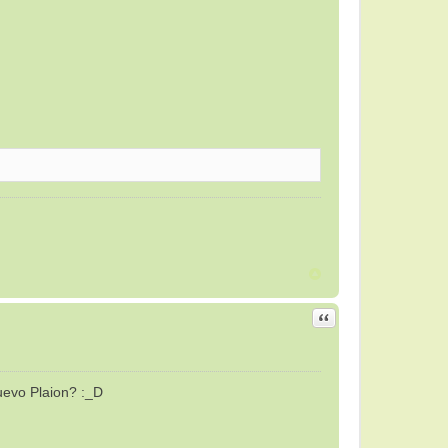
Citar
uevo Plaion? :_D