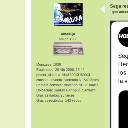
Sega ree
por
amak
M
e
n
s
amakuja
a
Amiga 1200
j
e
Mensajes:
1939
Registrado:
29 Abr 2008, 15:42
primer_sistema:
Atari 800XL/600XL
consola_favorita:
Nintendo NES/Clónica
Primera consola:
Nintendo NES/Clónica
Ubicación:
Santurce Antiguo, Santurtzi
Gracias dadas:
25 veces
Gracias recibidas:
143 veces