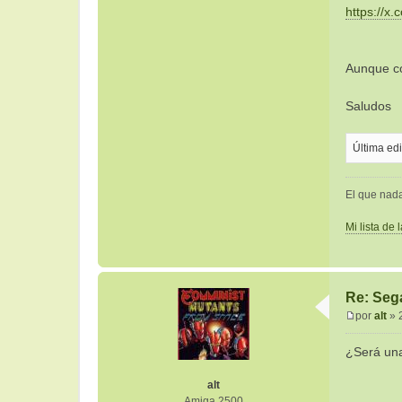
https://
Aunque co
Saludos
Última ed
El que nad
Mi lista de 
Re: Sega
por
alt
»
M
e
¿Será una
n
s
alt
a
Amiga 2500