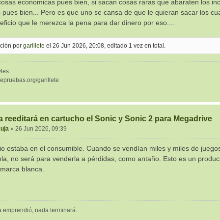
cosas economicas pues bien, si sacan cosas raras que abaraten los in
pues bien... Pero es que uno se cansa de que le quieran sacar los cua
eficio que le merezca la pena para dar dinero por eso....
ición por
garillete
el 26 Jun 2026, 20:08, editado 1 vez en total.
tes.
depruebas.org/garillete
 reeditará en cartucho el Sonic y Sonic 2 para Megadrive
uja
»
26 Jun 2026, 09:39
cio estaba en el consumible. Cuando se vendían miles y miles de juegos
la, no será para venderla a pérdidas, como antaño. Esto es un producto
 marca blanca.
a emprendió, nada terminará.