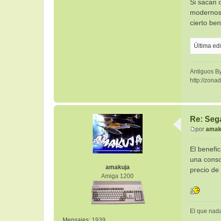
Si sacan 
modernos 
cierto ben
Última ed
Antiguos By
http://zona
Re: Sega
por
amak
M
e
El benefi
n
una conso
s
amakuja
precio de
a
Amiga 1200
j
e
El que nad
Mensajes:
1939