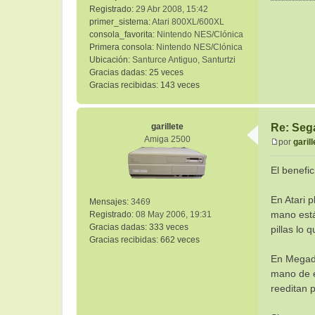
Registrado:
29 Abr 2008, 15:42
primer_sistema:
Atari 800XL/600XL
consola_favorita:
Nintendo NES/Clónica
Primera consola:
Nintendo NES/Clónica
Ubicación:
Santurce Antiguo, Santurtzi
Gracias dadas:
25 veces
Gracias recibidas:
143 veces
garillete
Re: Sega
Amiga 2500
por
garill
M
e
El benefic
n
s
En Atari 
Mensajes:
3469
a
mano está
Registrado:
08 May 2006, 19:31
j
Gracias dadas:
333 veces
e
pillas lo
Gracias recibidas:
662 veces
En Megadr
mano de e
reeditan 