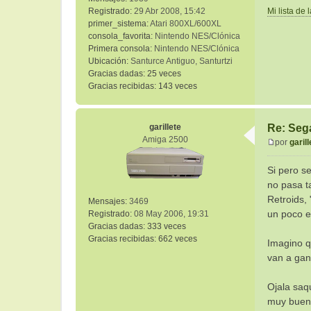
Registrado:
29 Abr 2008, 15:42
Mi lista de 
primer_sistema:
Atari 800XL/600XL
consola_favorita:
Nintendo NES/Clónica
Primera consola:
Nintendo NES/Clónica
Ubicación:
Santurce Antiguo, Santurtzi
Gracias dadas:
25 veces
Gracias recibidas:
143 veces
garillete
Re: Sega
Amiga 2500
por
garill
M
e
Si pero s
n
no pasa ta
s
Retroids,
Mensajes:
3469
a
un poco e
Registrado:
08 May 2006, 19:31
j
Gracias dadas:
333 veces
e
Gracias recibidas:
662 veces
Imagino qu
van a gana
Ojala saq
muy buenas