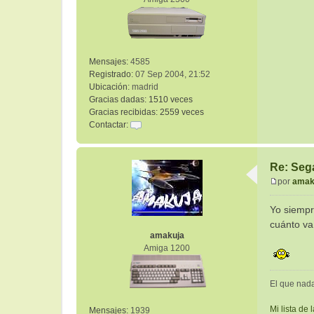
j
e
Mensajes:
4585
Registrado:
07 Sep 2004, 21:52
Ubicación:
madrid
Gracias dadas:
1510 veces
Gracias recibidas:
2559 veces
Contactar:
C
o
n
Re: Sega
t
por
amak
a
M
c
e
Yo siempr
t
n
cuánto va
a
s
amakuja
r
a
Amiga 1200
a
j
l
e
t
El que nad
Mi lista de 
Mensajes:
1939