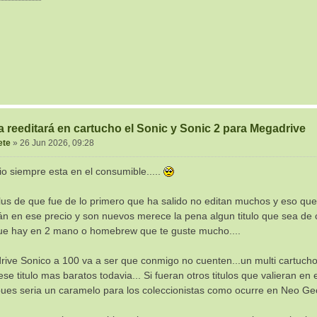
 reeditará en cartucho el Sonic y Sonic 2 para Megadrive
ete
»
26 Jun 2026, 09:28
io siempre esta en el consumible.....
plus de que fue de lo primero que ha salido no editan muchos y eso qu
n en ese precio y son nuevos merece la pena algun titulo que sea de cal
 que hay en 2 mano o homebrew que te guste mucho....
ive Sonico a 100 va a ser que conmigo no cuenten...un multi cartucho 
se titulo mas baratos todavia... Si fueran otros titulos que valieran
pues seria un caramelo para los coleccionistas como ocurre en Neo Ge