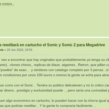
la compra...
 reeditará en cartucho el Sonic y Sonic 2 para Megadrive
ete
»
26 Jun 2026, 19:55
e van a encontrar que hay originales que probablemente ya tenga su c
nto)...clones chinos,, replicas de blaze, atgames , Retron, que pillan c
 "powikis" de esas.... y similares con catalogo completo por 3 perras..
n condiciones por unos 100 euros o menos la gente se echa para atras
e ccmo con el Sonic... Tendra su publico delicatesen y no lo critico ca
r dinero...prestigio y exclusividad puede ....pero seria una curiosidad
uen algo economico en cartucho, lo pueden hacer con la chorra igual 
 que podrian reeditar... Y la gente lo compraria facilmente....