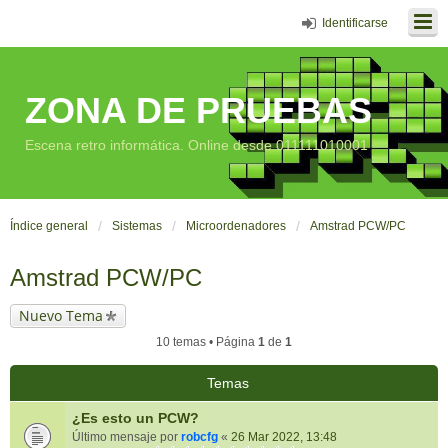
Identificarse
ZONA DE PRUEBAS
Escena retro informática. Online desde 011111010001
Índice general
Sistemas
Microordenadores
Amstrad PCW/PC
Amstrad PCW/PC
Nuevo Tema
10 temas • Página
1
de
1
Temas
¿Es esto un PCW?
Último mensaje por
robcfg
«
26 Mar 2022, 13:48