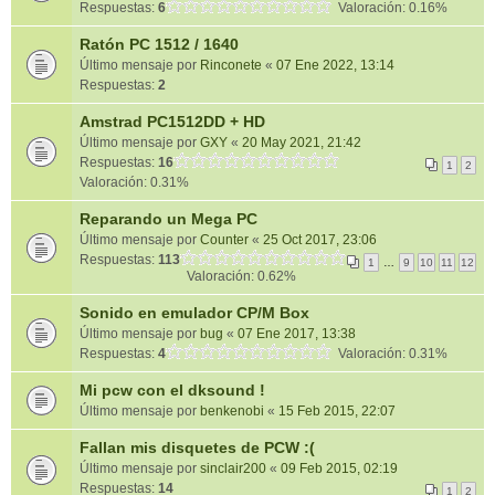
Respuestas:
6
Valoración: 0.16%
Ratón PC 1512 / 1640
Último mensaje por
Rinconete
«
07 Ene 2022, 13:14
Respuestas:
2
Amstrad PC1512DD + HD
Último mensaje por
GXY
«
20 May 2021, 21:42
Respuestas:
16
1
2
Valoración: 0.31%
Reparando un Mega PC
Último mensaje por
Counter
«
25 Oct 2017, 23:06
Respuestas:
113
1
…
9
10
11
12
Valoración: 0.62%
Sonido en emulador CP/M Box
Último mensaje por
bug
«
07 Ene 2017, 13:38
Respuestas:
4
Valoración: 0.31%
Mi pcw con el dksound !
Último mensaje por
benkenobi
«
15 Feb 2015, 22:07
Fallan mis disquetes de PCW :(
Último mensaje por
sinclair200
«
09 Feb 2015, 02:19
Respuestas:
14
1
2