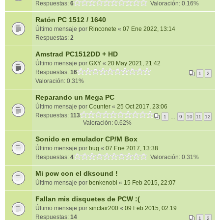
Respuestas:
6
Valoración: 0.16%
Ratón PC 1512 / 1640
Último mensaje por
Rinconete
«
07 Ene 2022, 13:14
Respuestas:
2
Amstrad PC1512DD + HD
Último mensaje por
GXY
«
20 May 2021, 21:42
Respuestas:
16
1
2
Valoración: 0.31%
Reparando un Mega PC
Último mensaje por
Counter
«
25 Oct 2017, 23:06
Respuestas:
113
1
…
9
10
11
12
Valoración: 0.62%
Sonido en emulador CP/M Box
Último mensaje por
bug
«
07 Ene 2017, 13:38
Respuestas:
4
Valoración: 0.31%
Mi pcw con el dksound !
Último mensaje por
benkenobi
«
15 Feb 2015, 22:07
Fallan mis disquetes de PCW :(
Último mensaje por
sinclair200
«
09 Feb 2015, 02:19
Respuestas:
14
1
2