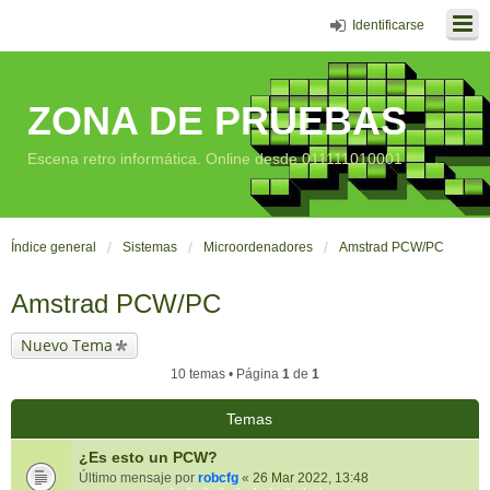
Identificarse
ZONA DE PRUEBAS
Escena retro informática. Online desde 011111010001
Índice general
Sistemas
Microordenadores
Amstrad PCW/PC
Amstrad PCW/PC
Nuevo Tema
10 temas • Página
1
de
1
Temas
¿Es esto un PCW?
Último mensaje por
robcfg
«
26 Mar 2022, 13:48