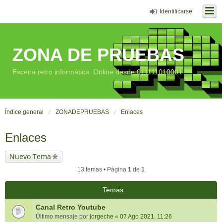
Identificarse
ZONA DE PRUEBAS
Escena retro informática. Online desde 011111010001
Índice general
ZONADEPRUEBAS
Enlaces
Enlaces
Nuevo Tema
13 temas • Página
1
de
1
Temas
Canal Retro Youtube
Último mensaje por
jorgeche
«
07 Ago 2021, 11:26