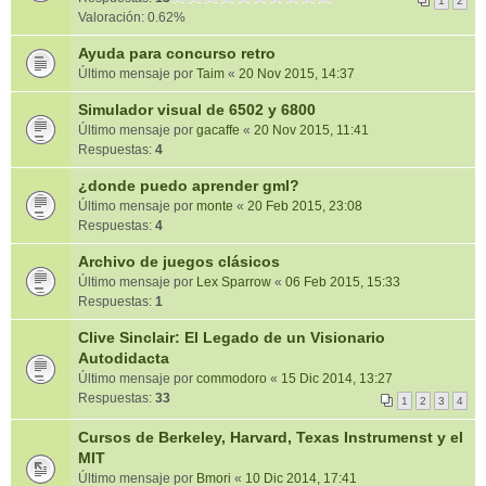
1
2
Valoración: 0.62%
Ayuda para concurso retro
Último mensaje por
Taim
«
20 Nov 2015, 14:37
Simulador visual de 6502 y 6800
Último mensaje por
gacaffe
«
20 Nov 2015, 11:41
Respuestas:
4
¿donde puedo aprender gml?
Último mensaje por
monte
«
20 Feb 2015, 23:08
Respuestas:
4
Archivo de juegos clásicos
Último mensaje por
Lex Sparrow
«
06 Feb 2015, 15:33
Respuestas:
1
Clive Sinclair: El Legado de un Visionario
Autodidacta
Último mensaje por
commodoro
«
15 Dic 2014, 13:27
Respuestas:
33
1
2
3
4
Cursos de Berkeley, Harvard, Texas Instrumenst y el
MIT
Último mensaje por
Bmori
«
10 Dic 2014, 17:41