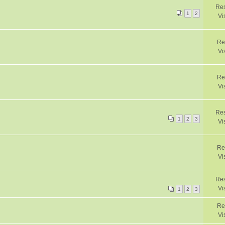
Res
1
2
Vi
Re
Vi
Re
Vi
Res
1
2
3
Vi
Re
Vi
Res
Vi
1
2
3
Re
Vi