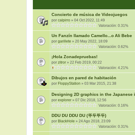
Concierto de música de Videojuegos
por
calpirro
» 04 Oct 2022, 11:49
Valoración: 0.31%
Un Fanzín llamado Camello...o Ali Bebe
por
garillete
» 20 May 2022, 18:09
Valoración: 0.62%
¡Hola Zonadepruebas!
por
zitror
» 22 Feb 2019, 00:22
Valoración: 4.21%
Dibujos en pared de habitación
por
FloppyStation
» 03 Mar 2015, 21:38
Designing 2D graphics in the Japanese 
por
explorer
» 07 Dic 2018, 12:56
Valoración: 0.16%
DDU DU DDU DU (뚜두뚜두)
por
BlackHole
» 24 Ago 2018, 23:09
Valoración: 0.31%