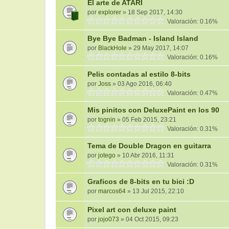
El arte de ATARI
por
explorer
» 18 Sep 2017, 14:30
Valoración: 0.16%
Bye Bye Badman - Island Island
por
BlackHole
» 29 May 2017, 14:07
Valoración: 0.16%
Pelis contadas al estilo 8-bits
por
Joss
» 03 Ago 2016, 06:40
Valoración: 0.47%
Mis pinitos con DeluxePaint en los 90
por
tognin
» 05 Feb 2015, 23:21
Valoración: 0.31%
Tema de Double Dragon en guitarra
por
jotego
» 10 Abr 2016, 11:31
Valoración: 0.31%
Graficos de 8-bits en tu bici :D
por
marcos64
» 13 Jul 2015, 22:10
Pixel art con deluxe paint
por
jojo073
» 04 Oct 2015, 09:23