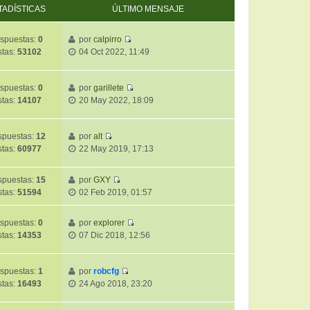
TADÍSTICAS
ÚLTIMO MENSAJE
spuestas:
0
por
calpirro
V
stas:
53102
04 Oct 2022, 11:49
e
r
ú
spuestas:
0
por
garillete
V
l
stas:
14107
20 May 2022, 18:09
e
t
r
i
ú
m
puestas:
12
por
alt
V
l
o
stas:
60977
22 May 2019, 17:13
e
t
m
r
i
e
puestas:
15
por
GXY
ú
m
n
V
stas:
51594
02 Feb 2019, 01:57
l
o
s
e
t
m
a
r
i
e
spuestas:
0
por
explorer
j
ú
V
m
n
stas:
14353
07 Dic 2018, 12:56
e
l
e
o
s
t
r
m
a
i
ú
e
spuestas:
1
por
robcfg
j
m
V
l
n
stas:
16493
24 Ago 2018, 23:20
e
o
e
t
s
m
r
i
a