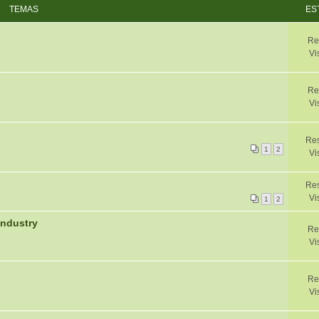
TEMAS
ES
Re
Vi
Re
Vi
Res
1
2
Vi
Res
Vi
1
2
industry
Re
Vi
Re
Vi