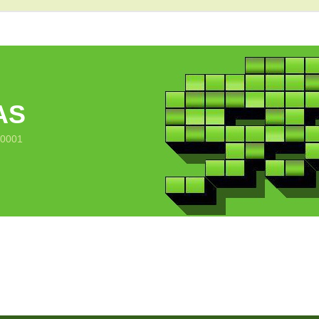
AS
10001