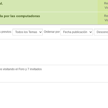
l.
Re
Vi
da por las computadoras
Re
Vi
 previos:
Ordenar por
 visitando el Foro y 7 invitados