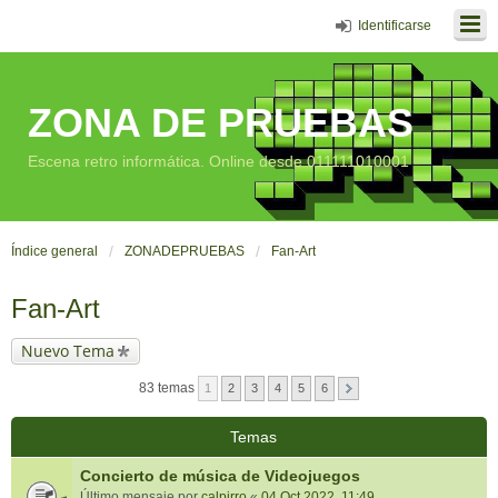
Identificarse
ZONA DE PRUEBAS
Escena retro informática. Online desde 011111010001
Índice general
ZONADEPRUEBAS
Fan-Art
Fan-Art
Nuevo Tema
83 temas
1
2
3
4
5
6
Temas
Concierto de música de Videojuegos
Último mensaje por
calpirro
«
04 Oct 2022, 11:49