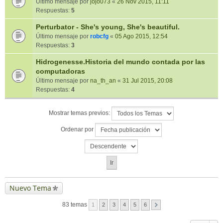
Último mensaje por
jojo073
«
26 Nov 2015, 11:11
Respuestas:
5
Perturbator - She's young, She's beautiful.
Último mensaje por
robcfg
«
05 Ago 2015, 12:54
Respuestas:
3
Hidrogenesse.Historia del mundo contada por las
computadoras
Último mensaje por
na_th_an
«
31 Jul 2015, 20:08
Respuestas:
4
Mostrar temas previos:
Ordenar por
Nuevo Tema
83 temas
1
2
3
4
5
6