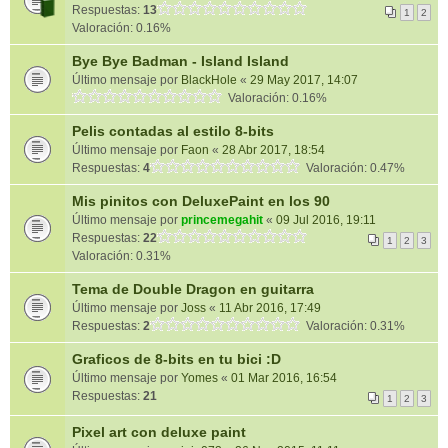
Respuestas:
13
1
2
Valoración: 0.16%
Bye Bye Badman - Island Island
Último mensaje por
BlackHole
«
29 May 2017, 14:07
Valoración: 0.16%
Pelis contadas al estilo 8-bits
Último mensaje por
Faon
«
28 Abr 2017, 18:54
Respuestas:
4
Valoración: 0.47%
Mis pinitos con DeluxePaint en los 90
Último mensaje por
princemegahit
«
09 Jul 2016, 19:11
Respuestas:
22
1
2
3
Valoración: 0.31%
Tema de Double Dragon en guitarra
Último mensaje por
Joss
«
11 Abr 2016, 17:49
Respuestas:
2
Valoración: 0.31%
Graficos de 8-bits en tu bici :D
Último mensaje por
Yomes
«
01 Mar 2016, 16:54
Respuestas:
21
1
2
3
Pixel art con deluxe paint