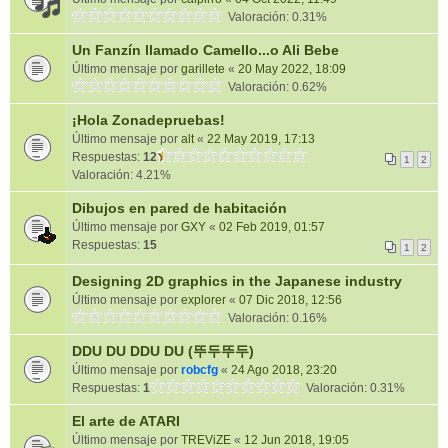
Valoración: 0.31%
Un Fanzín llamado Camello...o Ali Bebe
Último mensaje por
garillete
«
20 May 2022, 18:09
Valoración: 0.62%
¡Hola Zonadepruebas!
Último mensaje por
alt
«
22 May 2019, 17:13
Respuestas:
12
1
2
Valoración: 4.21%
Dibujos en pared de habitación
Último mensaje por
GXY
«
02 Feb 2019, 01:57
Respuestas:
15
1
2
Designing 2D graphics in the Japanese industry
Último mensaje por
explorer
«
07 Dic 2018, 12:56
Valoración: 0.16%
DDU DU DDU DU (뚜두뚜두)
Último mensaje por
robcfg
«
24 Ago 2018, 23:20
Respuestas:
1
Valoración: 0.31%
El arte de ATARI
Último mensaje por
TREViZE
«
12 Jun 2018, 19:05