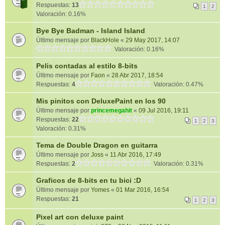
Respuestas:
13
1
2
Valoración: 0.16%
Bye Bye Badman - Island Island
Último mensaje por
BlackHole
«
29 May 2017, 14:07
Valoración: 0.16%
Pelis contadas al estilo 8-bits
Último mensaje por
Faon
«
28 Abr 2017, 18:54
Respuestas:
4
Valoración: 0.47%
Mis pinitos con DeluxePaint en los 90
Último mensaje por
princemegahit
«
09 Jul 2016, 19:11
Respuestas:
22
1
2
3
Valoración: 0.31%
Tema de Double Dragon en guitarra
Último mensaje por
Joss
«
11 Abr 2016, 17:49
Respuestas:
2
Valoración: 0.31%
Graficos de 8-bits en tu bici :D
Último mensaje por
Yomes
«
01 Mar 2016, 16:54
Respuestas:
21
1
2
3
Pixel art con deluxe paint