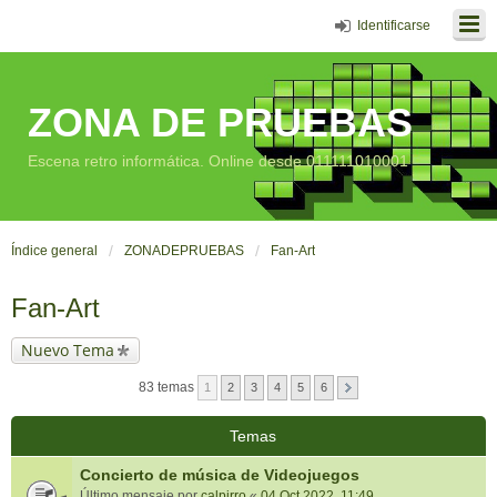
Identificarse
ZONA DE PRUEBAS
Escena retro informática. Online desde 011111010001
Índice general
ZONADEPRUEBAS
Fan-Art
Fan-Art
Nuevo Tema
83 temas
1
2
3
4
5
6
Temas
Concierto de música de Videojuegos
Último mensaje por
calpirro
«
04 Oct 2022, 11:49