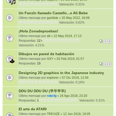
Valoración: 0.31%
Un Fanzín llamado Camello...o Ali Bebe
Último mensaje por
garillete
«
20 May 2022, 18:09
Valoración: 0.62%
¡Hola Zonadepruebas!
Último mensaje por
alt
«
22 May 2019, 17:13
Respuestas:
12
1
2
Valoración: 4.21%
Dibujos en pared de habitación
Último mensaje por
GXY
«
02 Feb 2019, 01:57
Respuestas:
15
1
2
Designing 2D graphics in the Japanese industry
Último mensaje por
explorer
«
07 Dic 2018, 12:56
Valoración: 0.16%
DDU DU DDU DU (뚜두뚜두)
Último mensaje por
robcfg
«
24 Ago 2018, 23:20
Respuestas:
1
Valoración: 0.31%
El arte de ATARI
Último mensaje por
TREViZE
«
12 Jun 2018, 19:05