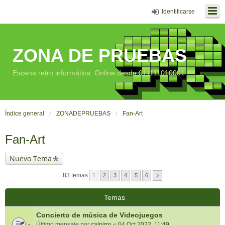
Identificarse
ZONA DE PRUEBAS
Escena retro informática. Online desde 011111010001
Índice general
ZONADEPRUEBAS
Fan-Art
Fan-Art
Nuevo Tema
83 temas
1
2
3
4
5
6
Temas
Concierto de música de Videojuegos
Último mensaje por
calpirro
«
04 Oct 2022, 11:49