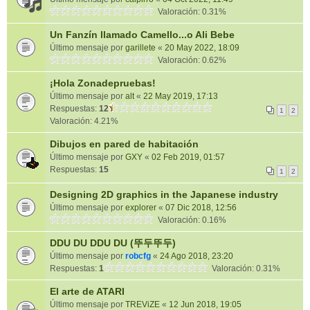
Valoración: 0.31%
Un Fanzín llamado Camello...o Ali Bebe
Último mensaje por
garillete
«
20 May 2022, 18:09
Valoración: 0.62%
¡Hola Zonadepruebas!
Último mensaje por
alt
«
22 May 2019, 17:13
Respuestas:
12
1
2
Valoración: 4.21%
Dibujos en pared de habitación
Último mensaje por
GXY
«
02 Feb 2019, 01:57
Respuestas:
15
1
2
Designing 2D graphics in the Japanese industry
Último mensaje por
explorer
«
07 Dic 2018, 12:56
Valoración: 0.16%
DDU DU DDU DU (뚜두뚜두)
Último mensaje por
robcfg
«
24 Ago 2018, 23:20
Respuestas:
1
Valoración: 0.31%
El arte de ATARI
Último mensaje por
TREViZE
«
12 Jun 2018, 19:05