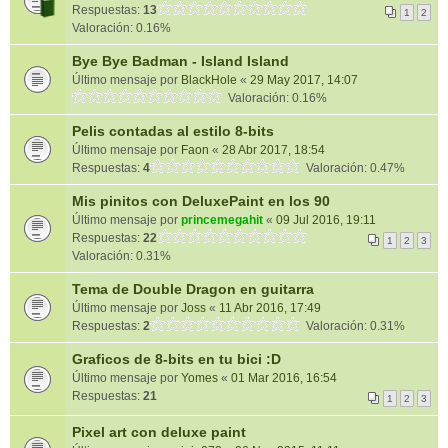
Respuestas:
13
1
2
Valoración: 0.16%
Bye Bye Badman - Island Island
Último mensaje por
BlackHole
«
29 May 2017, 14:07
Valoración: 0.16%
Pelis contadas al estilo 8-bits
Último mensaje por
Faon
«
28 Abr 2017, 18:54
Respuestas:
4
Valoración: 0.47%
Mis pinitos con DeluxePaint en los 90
Último mensaje por
princemegahit
«
09 Jul 2016, 19:11
Respuestas:
22
1
2
3
Valoración: 0.31%
Tema de Double Dragon en guitarra
Último mensaje por
Joss
«
11 Abr 2016, 17:49
Respuestas:
2
Valoración: 0.31%
Graficos de 8-bits en tu bici :D
Último mensaje por
Yomes
«
01 Mar 2016, 16:54
Respuestas:
21
1
2
3
Pixel art con deluxe paint