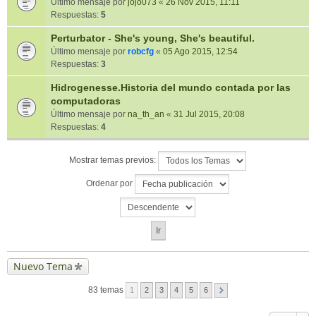
Último mensaje por
jojo073
«
26 Nov 2015, 11:11
Respuestas:
5
Perturbator - She's young, She's beautiful.
Último mensaje por
robcfg
«
05 Ago 2015, 12:54
Respuestas:
3
Hidrogenesse.Historia del mundo contada por las
computadoras
Último mensaje por
na_th_an
«
31 Jul 2015, 20:08
Respuestas:
4
Mostrar temas previos:
Ordenar por
Nuevo Tema
83 temas
1
2
3
4
5
6