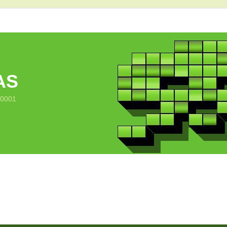
AS
10001