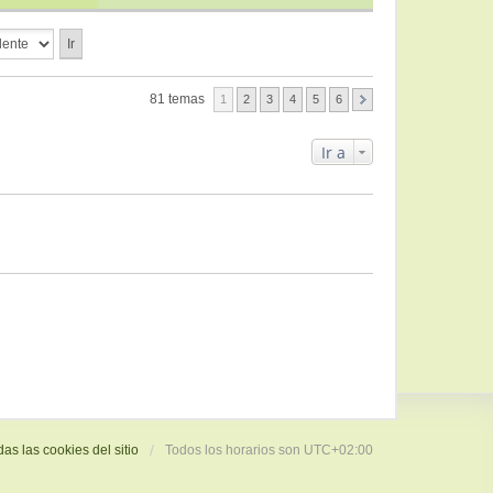
e
l
m
e
a
r
t
o
n
j
ú
i
m
s
e
l
m
e
a
t
o
n
j
81 temas
1
2
3
4
5
6
i
m
s
e
m
e
a
o
n
j
Ir a
m
s
e
e
a
n
j
s
e
a
j
e
das las cookies del sitio
Todos los horarios son
UTC+02:00