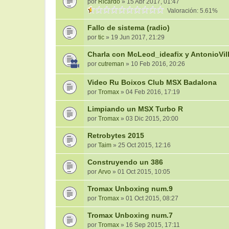
por
Ricardo
» 15 Abr 2017, 01:47
Valoración: 5.61%
Fallo de sistema (radio)
por
tic
» 19 Jun 2017, 21:29
Charla con McLeod_ideafix y AntonioVil
por
cutreman
» 10 Feb 2016, 20:26
Video Ru Boixos Club MSX Badalona
por
Tromax
» 04 Feb 2016, 17:19
Limpiando un MSX Turbo R
por
Tromax
» 03 Dic 2015, 20:00
Retrobytes 2015
por
Taim
» 25 Oct 2015, 12:16
Construyendo un 386
por
Arvo
» 01 Oct 2015, 10:05
Tromax Unboxing num.9
por
Tromax
» 01 Oct 2015, 08:27
Tromax Unboxing num.7
por
Tromax
» 16 Sep 2015, 17:11