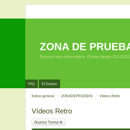
ZONA DE PRUEB
Escena retro informática. Online desde 0111110
FAQ
El Equipo
Índice general
ZONADEPRUEBAS
Vídeos Retro
Vídeos Retro
Nuevo Tema