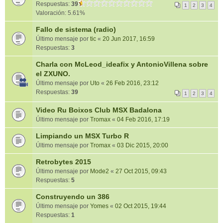
Respuestas:
39
1
2
3
4
Valoración: 5.61%
Fallo de sistema (radio)
Último mensaje por
tic
«
20 Jun 2017, 16:59
Respuestas:
3
Charla con McLeod_ideafix y AntonioVillena sobre
el ZXUNO.
Último mensaje por
Uto
«
26 Feb 2016, 23:12
Respuestas:
39
1
2
3
4
Video Ru Boixos Club MSX Badalona
Último mensaje por
Tromax
«
04 Feb 2016, 17:19
Limpiando un MSX Turbo R
Último mensaje por
Tromax
«
03 Dic 2015, 20:00
Retrobytes 2015
Último mensaje por
Mode2
«
27 Oct 2015, 09:43
Respuestas:
5
Construyendo un 386
Último mensaje por
Yomes
«
02 Oct 2015, 19:44
Respuestas:
1