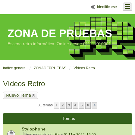
Identificarse
ZONA DE PRUEBAS
Escena retro informática. Online desde 011111010001
Índice general
ZONADEPRUEBAS
Vídeos Retro
Vídeos Retro
Nuevo Tema
81 temas
1
2
3
4
5
6
Temas
Stylophone
Último mensaje por
Fer
«
01 Mar 2022, 16:00