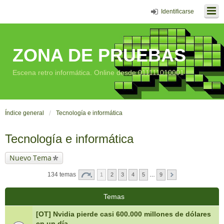
Identificarse
ZONA DE PRUEBAS
Escena retro informática. Online desde 011111010001
Índice general
Tecnología e informática
Tecnología e informática
Nuevo Tema
134 temas
1
2
3
4
5
…
9
Temas
[OT] Nvidia pierde casi 600.000 millones de dólares
en un día