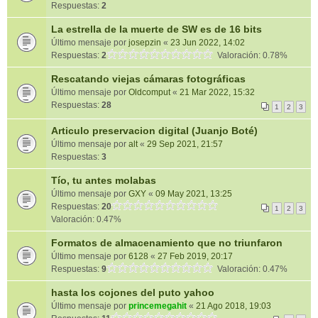
Respuestas:
2
La estrella de la muerte de SW es de 16 bits
Último mensaje por
josepzin
«
23 Jun 2022, 14:02
Respuestas:
2
Valoración: 0.78%
Rescatando viejas cámaras fotográficas
Último mensaje por
Oldcomput
«
21 Mar 2022, 15:32
Respuestas:
28
1
2
3
Articulo preservacion digital (Juanjo Boté)
Último mensaje por
alt
«
29 Sep 2021, 21:57
Respuestas:
3
Tío, tu antes molabas
Último mensaje por
GXY
«
09 May 2021, 13:25
Respuestas:
20
1
2
3
Valoración: 0.47%
Formatos de almacenamiento que no triunfaron
Último mensaje por
6128
«
27 Feb 2019, 20:17
Respuestas:
9
Valoración: 0.47%
hasta los cojones del puto yahoo
Último mensaje por
princemegahit
«
21 Ago 2018, 19:03