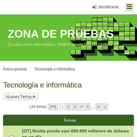
Identificarse
ZONA DE PRUEBAS
Escena retro informática. Online desde 011111010001
Índice general
Tecnología e informática
Tecnología e informática
Nuevo Tema
134 temas
1
2
3
4
5
…
9
Temas
[OT] Nvidia pierde casi 600.000 millones de dólares
en un día