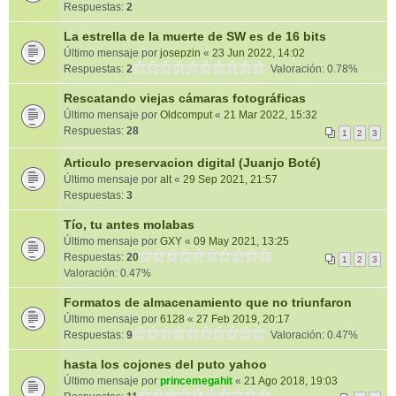
Respuestas:
2
La estrella de la muerte de SW es de 16 bits
Último mensaje por
josepzin
«
23 Jun 2022, 14:02
Respuestas:
2
Valoración: 0.78%
Rescatando viejas cámaras fotográficas
Último mensaje por
Oldcomput
«
21 Mar 2022, 15:32
Respuestas:
28
1
2
3
Articulo preservacion digital (Juanjo Boté)
Último mensaje por
alt
«
29 Sep 2021, 21:57
Respuestas:
3
Tío, tu antes molabas
Último mensaje por
GXY
«
09 May 2021, 13:25
Respuestas:
20
1
2
3
Valoración: 0.47%
Formatos de almacenamiento que no triunfaron
Último mensaje por
6128
«
27 Feb 2019, 20:17
Respuestas:
9
Valoración: 0.47%
hasta los cojones del puto yahoo
Último mensaje por
princemegahit
«
21 Ago 2018, 19:03