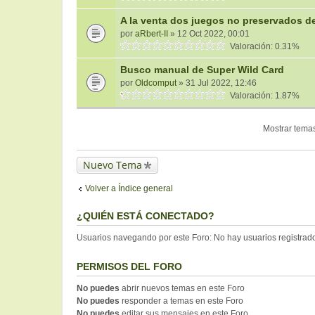
A la venta dos juegos no preservados d
por
aRbert-II
» 12 Oct 2022, 00:01
Valoración: 0.31%
Busco manual de Super Wild Card
por
Oldcomput
» 31 Jul 2022, 12:46
Valoración: 1.87%
Mostrar temas
Nuevo Tema
Volver a Índice general
¿QUIÉN ESTÁ CONECTADO?
Usuarios navegando por este Foro: No hay usuarios registrados
PERMISOS DEL FORO
No puedes
abrir nuevos temas en este Foro
No puedes
responder a temas en este Foro
No puedes
editar sus mensajes en este Foro