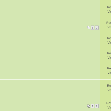
Re
Vi
Res
Vi
1
2
Re
Vi
Re
Vi
Re
Vi
Re
Vi
Res
1
2
Vi