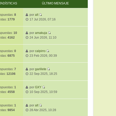
TADÍSTICAS
ÚLTIMO MENSAJE
spuestas:
8
por
alt
V
istas:
1779
17 Jul 2026, 07:16
e
r
ú
puestas:
10
por
amakuja
V
l
istas:
4162
24 Jun 2026, 11:10
e
t
r
i
ú
m
spuestas:
0
por
calpirro
V
l
o
istas:
6875
23 Feb 2026, 00:39
e
t
m
r
i
e
ú
m
spuestas:
7
por
garillete
n
V
l
o
stas:
12106
22 Sep 2025, 18:25
s
e
t
m
a
r
i
e
j
ú
m
spuestas:
1
por
GXY
n
e
V
l
o
istas:
4558
10 Sep 2025, 10:59
s
e
t
m
a
r
i
e
j
ú
m
spuestas:
1
por
alt
n
e
V
l
o
istas:
9854
28 Abr 2025, 10:28
s
e
t
m
a