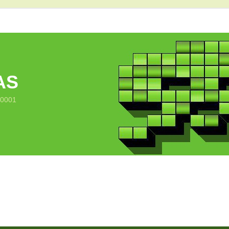
AS
10001