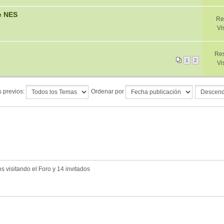
e NES
Re
Vi
Res
1
2
Vi
 previos:
Ordenar por
 visitando el Foro y 14 invitados