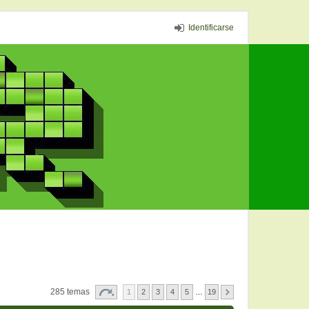
Identificarse
285 temas
1
2
3
4
5
…
19