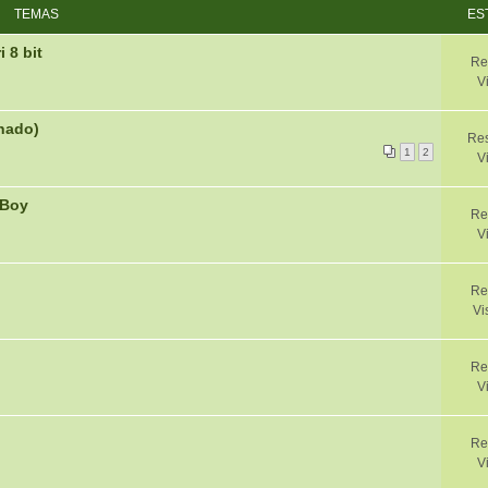
TEMAS
ES
 8 bit
Re
V
onado)
Res
1
2
V
lBoy
Re
V
Re
Vi
Re
V
Re
V