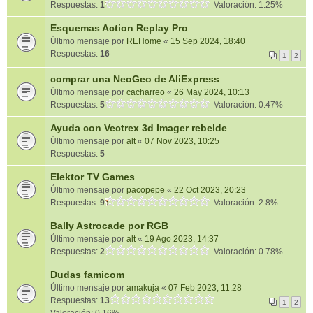
Respuestas:
1
Valoración: 1.25%
Esquemas Action Replay Pro
Último mensaje por
REHome
«
15 Sep 2024, 18:40
Respuestas:
16
1
2
comprar una NeoGeo de AliExpress
Último mensaje por
cacharreo
«
26 May 2024, 10:13
Respuestas:
5
Valoración: 0.47%
Ayuda con Vectrex 3d Imager rebelde
Último mensaje por
alt
«
07 Nov 2023, 10:25
Respuestas:
5
Elektor TV Games
Último mensaje por
pacopepe
«
22 Oct 2023, 20:23
Respuestas:
9
Valoración: 2.8%
Bally Astrocade por RGB
Último mensaje por
alt
«
19 Ago 2023, 14:37
Respuestas:
2
Valoración: 0.78%
Dudas famicom
Último mensaje por
amakuja
«
07 Feb 2023, 11:28
Respuestas:
13
1
2