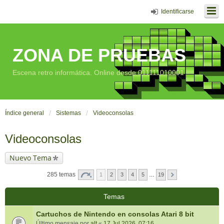
Identificarse
ZONA DE PRUEBAS
Escena retro informática. Online desde 011111010001
Índice general
Sistemas
Videoconsolas
Videoconsolas
Nuevo Tema
285 temas
1
2
3
4
5
…
19
Temas
Cartuchos de Nintendo en consolas Atari 8 bit
Último mensaje por
alt
«
17 Jul 2026, 07:16