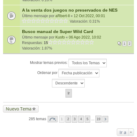
Valoración: 0.16%
A la venta dos juegos no preservados de NES
Último mensaje por
aRbert-II
«
12 Oct 2022, 00:01
Valoración: 0.31%
Busco manual de Super Wild Card
Último mensaje por
Kusfo
«
06 Ago 2022, 10:02
Respuestas:
15
1
2
Valoración: 1.87%
Mostrar temas previos:
Ordenar por
Nuevo Tema
285 temas
1
2
3
4
5
…
19
Ir a