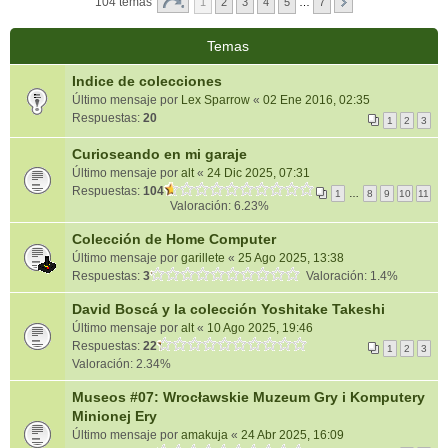
104 temas
1
2
3
4
5
…
7
Temas
Indice de colecciones
Último mensaje por
Lex Sparrow
«
02 Ene 2016, 02:35
Respuestas:
20
1
2
3
Curioseando en mi garaje
Último mensaje por
alt
«
24 Dic 2025, 07:31
Respuestas:
104
1
…
8
9
10
11
Valoración: 6.23%
Colección de Home Computer
Último mensaje por
garillete
«
25 Ago 2025, 13:38
Respuestas:
3
Valoración: 1.4%
David Boscá y la colección Yoshitake Takeshi
Último mensaje por
alt
«
10 Ago 2025, 19:46
Respuestas:
22
1
2
3
Valoración: 2.34%
Museos #07: Wrocławskie Muzeum Gry i Komputery
Minionej Ery
Último mensaje por
amakuja
«
24 Abr 2025, 16:09