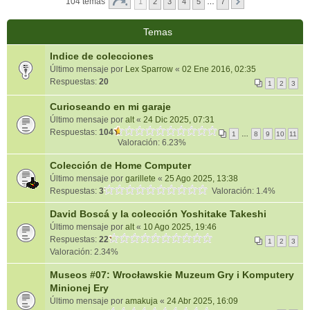
104 temas
1
2
3
4
5
…
7
Temas
Indice de colecciones
Último mensaje por
Lex Sparrow
«
02 Ene 2016, 02:35
Respuestas:
20
1
2
3
Curioseando en mi garaje
Último mensaje por
alt
«
24 Dic 2025, 07:31
Respuestas:
104
1
…
8
9
10
11
Valoración: 6.23%
Colección de Home Computer
Último mensaje por
garillete
«
25 Ago 2025, 13:38
Respuestas:
3
Valoración: 1.4%
David Boscá y la colección Yoshitake Takeshi
Último mensaje por
alt
«
10 Ago 2025, 19:46
Respuestas:
22
1
2
3
Valoración: 2.34%
Museos #07: Wrocławskie Muzeum Gry i Komputery
Minionej Ery
Último mensaje por
amakuja
«
24 Abr 2025, 16:09