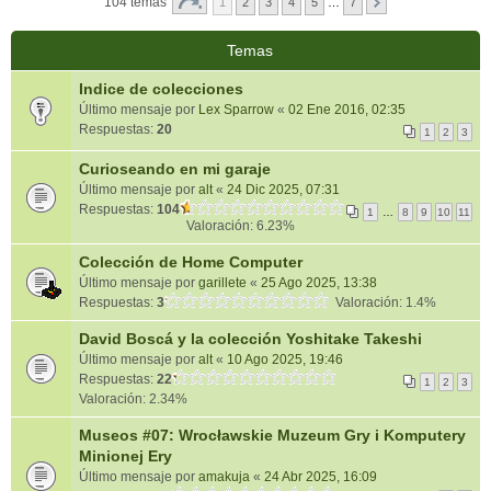
104 temas
1
2
3
4
5
…
7
Temas
Indice de colecciones
Último mensaje por
Lex Sparrow
«
02 Ene 2016, 02:35
Respuestas:
20
1
2
3
Curioseando en mi garaje
Último mensaje por
alt
«
24 Dic 2025, 07:31
Respuestas:
104
1
…
8
9
10
11
Valoración: 6.23%
Colección de Home Computer
Último mensaje por
garillete
«
25 Ago 2025, 13:38
Respuestas:
3
Valoración: 1.4%
David Boscá y la colección Yoshitake Takeshi
Último mensaje por
alt
«
10 Ago 2025, 19:46
Respuestas:
22
1
2
3
Valoración: 2.34%
Museos #07: Wrocławskie Muzeum Gry i Komputery
Minionej Ery
Último mensaje por
amakuja
«
24 Abr 2025, 16:09