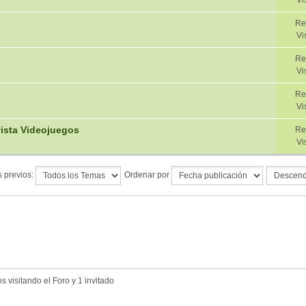
Vi
Re
Vi
Re
Vi
Re
Vi
ista Videojuegos
Re
Vi
 previos:
Ordenar por
 visitando el Foro y 1 invitado