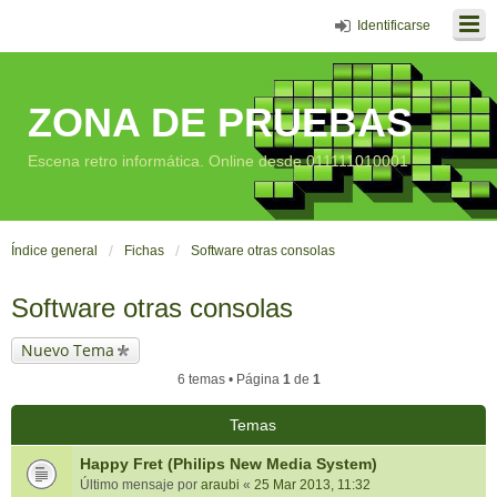
Identificarse
ZONA DE PRUEBAS
Escena retro informática. Online desde 011111010001
Índice general
Fichas
Software otras consolas
Software otras consolas
Nuevo Tema
6 temas • Página
1
de
1
Temas
Happy Fret (Philips New Media System)
Último mensaje por
araubi
«
25 Mar 2013, 11:32