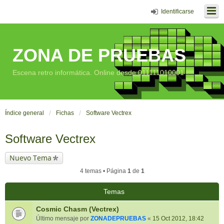
Identificarse
ZONA DE PRUEBAS
Escena retro informática. Online desde 011111010001
Índice general
Fichas
Software Vectrex
Software Vectrex
Nuevo Tema
4 temas • Página
1
de
1
Temas
Cosmic Chasm (Vectrex)
Último mensaje por
ZONADEPRUEBAS
«
15 Oct 2012, 18:42