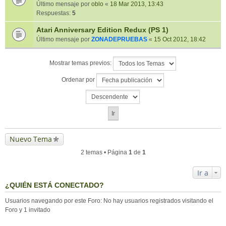
Último mensaje por
oblo
«
18 Mar 2013, 13:43
Respuestas:
5
Atari Anniversary Edition Redux (PS 1)
Último mensaje por
ZONADEPRUEBAS
«
15 Oct 2012, 18:42
Mostrar temas previos:
Ordenar por
Nuevo Tema
2 temas • Página
1
de
1
Ir a
¿QUIÉN ESTÁ CONECTADO?
Usuarios navegando por este Foro: No hay usuarios registrados visitando el
Foro y 1 invitado