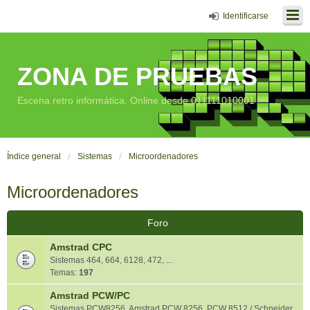
Identificarse
ZONA DE PRUEBAS
Escena retro informática. Online desde 011111010001
Índice general
Sistemas
Microordenadores
Microordenadores
Foro
Amstrad CPC
Sistemas 464, 664, 6128, 472, ...
Temas:
197
Amstrad PCW/PC
Sistemas PCW8256, Amstrad PCW 8256, PCW 8512 / Schneider