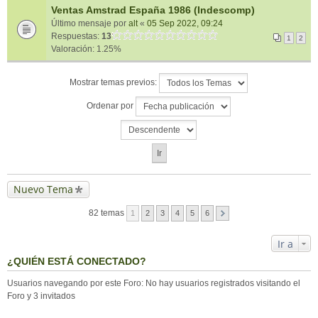
Ventas Amstrad España 1986 (Indescomp)
Último mensaje por
alt
«
05 Sep 2022, 09:24
Respuestas:
13
1
2
Valoración: 1.25%
Mostrar temas previos:
Ordenar por
Nuevo Tema
82 temas
1
2
3
4
5
6
Ir a
¿QUIÉN ESTÁ CONECTADO?
Usuarios navegando por este Foro: No hay usuarios registrados visitando el
Foro y 3 invitados