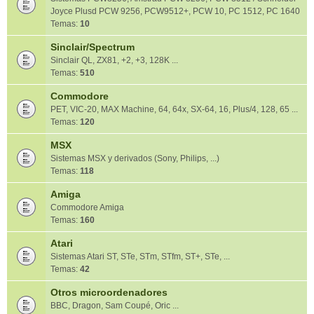
Joyce Plusd PCW 9256, PCW9512+, PCW 10, PC 1512, PC 1640
Temas:
10
Sinclair/Spectrum
Sinclair QL, ZX81, +2, +3, 128K ...
Temas:
510
Commodore
PET, VIC-20, MAX Machine, 64, 64x, SX-64, 16, Plus/4, 128, 65 ...
Temas:
120
MSX
Sistemas MSX y derivados (Sony, Philips, ...)
Temas:
118
Amiga
Commodore Amiga
Temas:
160
Atari
Sistemas Atari ST, STe, STm, STfm, ST+, STe, ...
Temas:
42
Otros microordenadores
BBC, Dragon, Sam Coupé, Oric ...