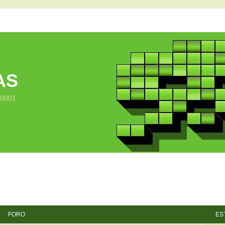
AS
10001
FORO
ES