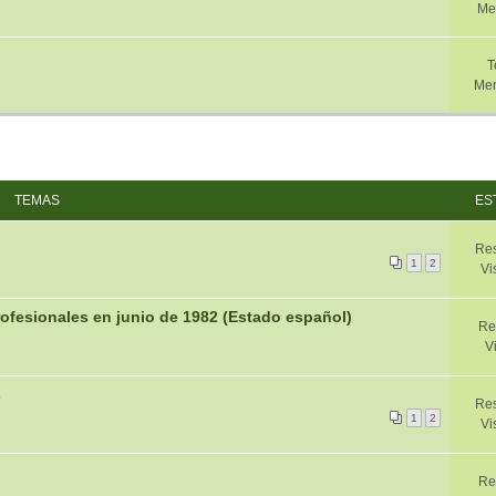
Me
T
Men
TEMAS
ES
Res
1
2
Vi
ofesionales en junio de 1982 (Estado español)
Re
V
s
Res
1
2
Vi
Re