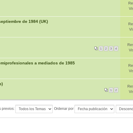
Re
Vi
septiembre de 1984 (UK)
Re
Vi
Res
1
2
3
4
Vi
emiprofesionales a mediados de 1985
Re
Vi
p)
Res
1
2
Vi
 previos:
Ordenar por