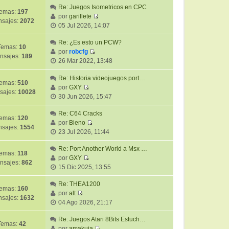
Re: Juegos Isometricos en CPC
emas:
197
por
garillete
sajes:
2072
V
05 Jul 2026, 14:07
e
r
Re: ¿Es esto un PCW?
Temas:
10
ú
por
robcfg
nsajes:
189
V
l
26 Mar 2022, 13:48
e
t
r
Re: Historia videojuegos port…
i
emas:
510
ú
por
GXY
m
sajes:
10028
V
l
30 Jun 2026, 15:47
o
e
t
m
r
Re: C64 Cracks
i
e
emas:
120
ú
por
Bieno
m
n
sajes:
1554
V
l
23 Jul 2026, 11:44
o
s
e
t
m
a
r
Re: Port Another World a Msx …
i
e
j
emas:
118
ú
por
GXY
m
n
e
nsajes:
862
V
l
15 Dic 2025, 13:55
o
s
e
t
m
a
r
Re: THEA1200
i
e
j
emas:
160
ú
por
alt
m
n
e
sajes:
1632
V
l
04 Ago 2026, 21:17
o
s
e
t
m
a
r
Re: Juegos Atari 8Bits Estuch…
i
e
j
Temas:
42
ú
por
amakuja