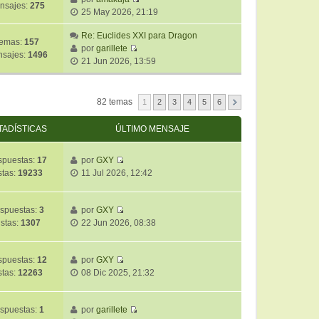
m
n
e
nsajes:
275
V
l
25 May 2026, 21:19
o
s
e
t
m
a
r
Re: Euclides XXI para Dragon
i
e
j
emas:
157
ú
por
garillete
m
n
e
sajes:
1496
V
l
21 Jun 2026, 13:59
o
s
e
t
m
a
r
i
e
j
ú
m
n
82 temas
e
1
2
3
4
5
6
l
o
s
t
m
a
TADÍSTICAS
ÚLTIMO MENSAJE
i
e
j
m
n
e
puestas:
17
por
GXY
o
s
V
stas:
19233
11 Jul 2026, 12:42
m
a
e
e
j
r
n
e
ú
spuestas:
3
por
GXY
s
V
l
istas:
1307
22 Jun 2026, 08:38
a
e
t
j
r
i
e
ú
m
puestas:
12
por
GXY
V
l
o
stas:
12263
08 Dic 2025, 21:32
e
t
m
r
i
e
ú
m
spuestas:
1
por
garillete
n