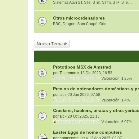
Sistemas Atari ST, STe, STm, STfm, ST+, STe, ...
Otros microordenadores
BBC, Dragon, Sam Coupé, Oric ...
Nuevo Tema
Prototipos MSX de Amstrad
por
Tolaemon
» 13 Dic 2023, 18:53
Valoración: 1.25%
Precios de ordenadores domésticos y pr
por
alt
» 20 Jun 2026, 07:58
Valoración: 1.4%
Crackers, hackers, piratas y otras yerba
por
alt
» 20 Oct 2025, 21:13
Valoración: 6.07%
Easter Eggs de home computers
por
homecomputer
» 13 Ago 2025, 03:07