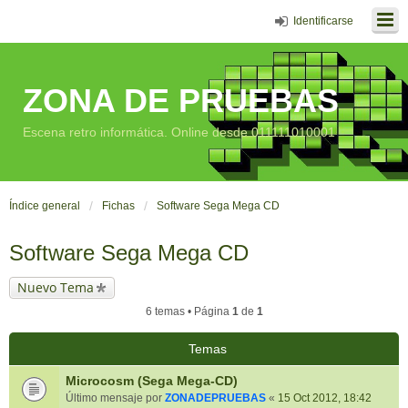
Identificarse
ZONA DE PRUEBAS
Escena retro informática. Online desde 011111010001
Índice general
Fichas
Software Sega Mega CD
Software Sega Mega CD
Nuevo Tema
6 temas • Página
1
de
1
Temas
Microcosm (Sega Mega-CD)
Último mensaje por
ZONADEPRUEBAS
«
15 Oct 2012, 18:42