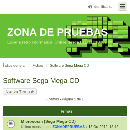
Identificarse
ZONA DE PRUEBAS
Escena retro informática. Online desde 011111010001
Índice general
Fichas
Software Sega Mega CD
Software Sega Mega CD
Nuevo Tema
6 temas • Página
1
de
1
Temas
Microcosm (Sega Mega-CD)
Último mensaje por
ZONADEPRUEBAS
«
15 Oct 2012, 18:42