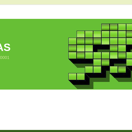
AS
10001