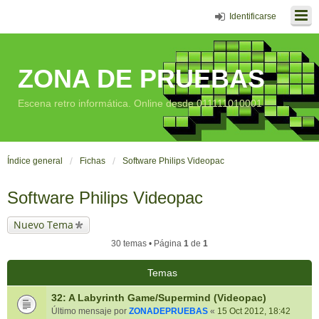
Identificarse
ZONA DE PRUEBAS
Escena retro informática. Online desde 011111010001
Índice general
Fichas
Software Philips Videopac
Software Philips Videopac
Nuevo Tema
30 temas • Página
1
de
1
Temas
32: A Labyrinth Game/Supermind (Videopac)
Último mensaje por
ZONADEPRUEBAS
«
15 Oct 2012, 18:42