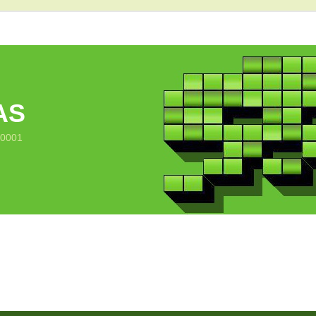
AS
10001