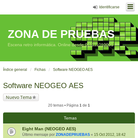
Identificarse
ZONA DE PRUEBAS
Escena retro informática. Online desde 011111010001
Índice general
Fichas
Software NEOGEO AES
Software NEOGEO AES
Nuevo Tema
20 temas • Página
1
de
1
Temas
Eight Man (NEOGEO AES)
Último mensaje por
ZONADEPRUEBAS
«
15 Oct 2012, 18:42