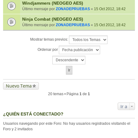
Windjammers (NEOGEO AES)
Último mensaje por
ZONADEPRUEBAS
«
15 Oct 2012, 18:42
Ninja Combat (NEOGEO AES)
Último mensaje por
ZONADEPRUEBAS
«
15 Oct 2012, 18:42
Mostrar temas previos:
Ordenar por
Nuevo Tema
20 temas • Página
1
de
1
Ir a
¿QUIÉN ESTÁ CONECTADO?
Usuarios navegando por este Foro: No hay usuarios registrados visitando el
Foro y 2 invitados