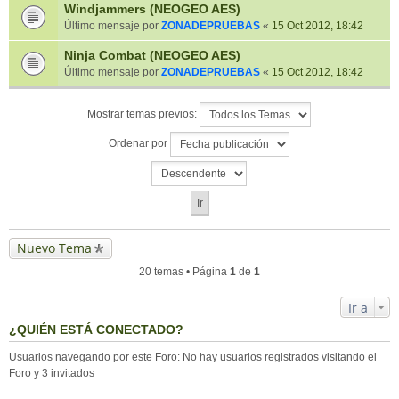
Windjammers (NEOGEO AES)
Último mensaje por
ZONADEPRUEBAS
«
15 Oct 2012, 18:42
Ninja Combat (NEOGEO AES)
Último mensaje por
ZONADEPRUEBAS
«
15 Oct 2012, 18:42
Mostrar temas previos:
Ordenar por
Nuevo Tema
20 temas • Página
1
de
1
Ir a
¿QUIÉN ESTÁ CONECTADO?
Usuarios navegando por este Foro: No hay usuarios registrados visitando el
Foro y 3 invitados