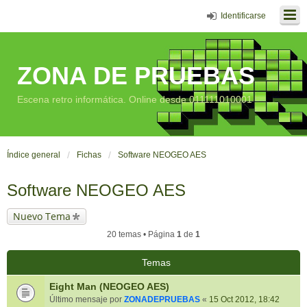
Identificarse
ZONA DE PRUEBAS
Escena retro informática. Online desde 011111010001
Índice general
Fichas
Software NEOGEO AES
Software NEOGEO AES
Nuevo Tema
20 temas • Página
1
de
1
Temas
Eight Man (NEOGEO AES)
Último mensaje por
ZONADEPRUEBAS
«
15 Oct 2012, 18:42