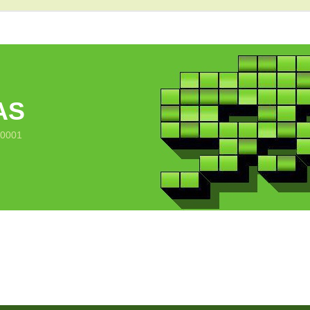
AS
10001