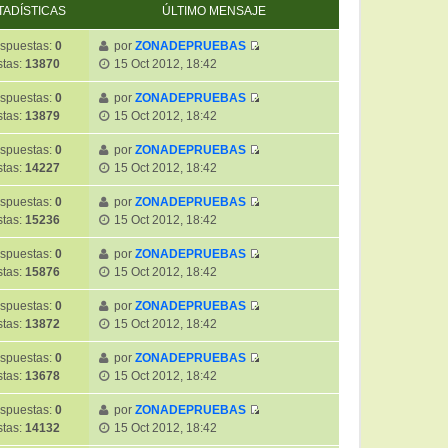
TADÍSTICAS
ÚLTIMO MENSAJE
spuestas:
0
por
ZONADEPRUEBAS
V
stas:
13870
15 Oct 2012, 18:42
e
r
spuestas:
0
por
ZONADEPRUEBAS
V
ú
stas:
13879
15 Oct 2012, 18:42
e
l
r
t
spuestas:
0
por
ZONADEPRUEBAS
V
ú
i
stas:
14227
15 Oct 2012, 18:42
e
l
m
r
t
spuestas:
0
por
ZONADEPRUEBAS
o
V
ú
i
stas:
15236
15 Oct 2012, 18:42
m
e
l
m
e
r
t
spuestas:
0
por
ZONADEPRUEBAS
o
n
V
ú
i
stas:
15876
15 Oct 2012, 18:42
m
s
e
l
m
e
a
r
t
spuestas:
0
por
ZONADEPRUEBAS
o
n
j
V
ú
i
stas:
13872
15 Oct 2012, 18:42
m
s
e
e
l
m
e
a
r
t
spuestas:
0
por
ZONADEPRUEBAS
o
n
j
V
ú
i
stas:
13678
15 Oct 2012, 18:42
m
s
e
e
l
m
e
a
r
t
spuestas:
0
por
ZONADEPRUEBAS
o
n
j
V
ú
i
stas:
14132
15 Oct 2012, 18:42
m
s
e
e
l
m
e