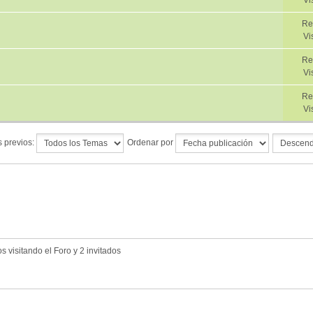
Vi
Re
Vi
Re
Vi
Re
Vi
 previos:
Ordenar por
 visitando el Foro y 2 invitados