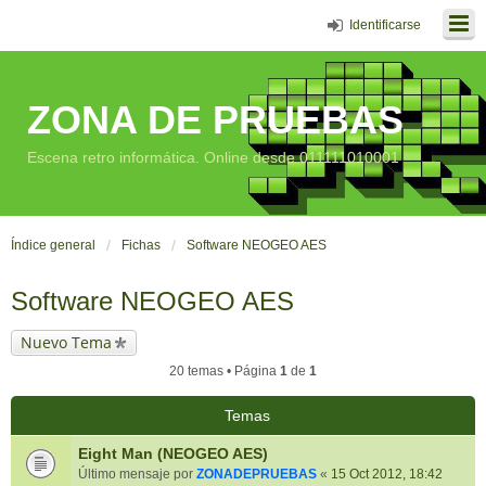
Identificarse
ZONA DE PRUEBAS
Escena retro informática. Online desde 011111010001
Índice general
Fichas
Software NEOGEO AES
Software NEOGEO AES
Nuevo Tema
20 temas • Página
1
de
1
Temas
Eight Man (NEOGEO AES)
Último mensaje por
ZONADEPRUEBAS
«
15 Oct 2012, 18:42