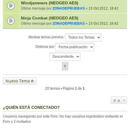
Windjammers (NEOGEO AES)
Último mensaje por
ZONADEPRUEBAS
«
15 Oct 2012, 18:42
Ninja Combat (NEOGEO AES)
Último mensaje por
ZONADEPRUEBAS
«
15 Oct 2012, 18:42
Mostrar temas previos:
Ordenar por
Nuevo Tema
20 temas • Página
1
de
1
Ir a
¿QUIÉN ESTÁ CONECTADO?
Usuarios navegando por este Foro: No hay usuarios registrados visitando el
Foro y 2 invitados