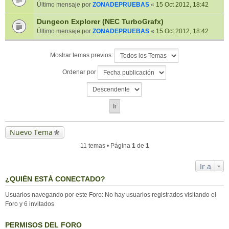
Último mensaje por
ZONADEPRUEBAS
«
15 Oct 2012, 18:42
Dungeon Explorer (NEC TurboGrafx)
Último mensaje por
ZONADEPRUEBAS
«
15 Oct 2012, 18:42
Mostrar temas previos:
Ordenar por
Nuevo Tema
11 temas • Página
1
de
1
Ir a
¿QUIÉN ESTÁ CONECTADO?
Usuarios navegando por este Foro: No hay usuarios registrados visitando el
Foro y 6 invitados
PERMISOS DEL FORO