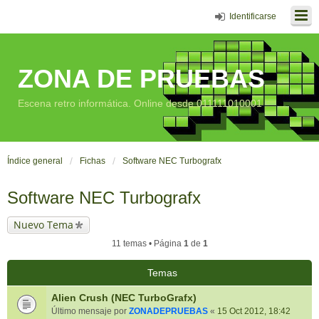
Identificarse
ZONA DE PRUEBAS
Escena retro informática. Online desde 011111010001
Índice general
Fichas
Software NEC Turbografx
Software NEC Turbografx
Nuevo Tema
11 temas • Página
1
de
1
Temas
Alien Crush (NEC TurboGrafx)
Último mensaje por
ZONADEPRUEBAS
«
15 Oct 2012, 18:42