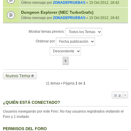
Último mensaje por
ZONADEPRUEBAS
«
15 Oct 2012, 18:42
Dungeon Explorer (NEC TurboGrafx)
Último mensaje por
ZONADEPRUEBAS
«
15 Oct 2012, 18:42
Mostrar temas previos:
Ordenar por
Nuevo Tema
11 temas • Página
1
de
1
Ir a
¿QUIÉN ESTÁ CONECTADO?
Usuarios navegando por este Foro: No hay usuarios registrados visitando el
Foro y 1 invitado
PERMISOS DEL FORO