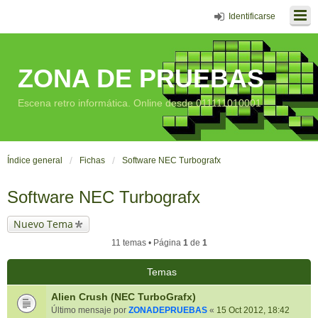
Identificarse
ZONA DE PRUEBAS
Escena retro informática. Online desde 011111010001
Índice general
Fichas
Software NEC Turbografx
Software NEC Turbografx
Nuevo Tema
11 temas • Página
1
de
1
Temas
Alien Crush (NEC TurboGrafx)
Último mensaje por
ZONADEPRUEBAS
«
15 Oct 2012, 18:42