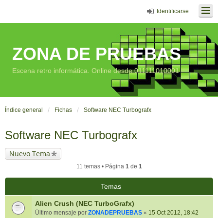
Identificarse
ZONA DE PRUEBAS
Escena retro informática. Online desde 011111010001
Índice general
Fichas
Software NEC Turbografx
Software NEC Turbografx
Nuevo Tema
11 temas • Página
1
de
1
Temas
Alien Crush (NEC TurboGrafx)
Último mensaje por
ZONADEPRUEBAS
«
15 Oct 2012, 18:42