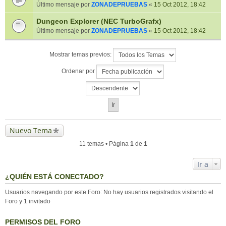
Último mensaje por
ZONADEPRUEBAS
«
15 Oct 2012, 18:42
Dungeon Explorer (NEC TurboGrafx)
Último mensaje por
ZONADEPRUEBAS
«
15 Oct 2012, 18:42
Mostrar temas previos:
Ordenar por
Nuevo Tema
11 temas • Página
1
de
1
Ir a
¿QUIÉN ESTÁ CONECTADO?
Usuarios navegando por este Foro: No hay usuarios registrados visitando el
Foro y 1 invitado
PERMISOS DEL FORO