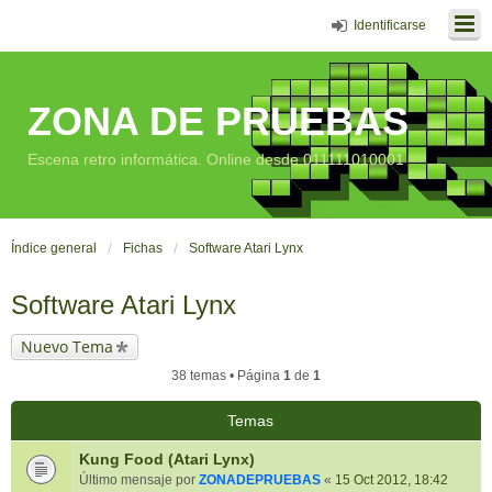
Identificarse
ZONA DE PRUEBAS
Escena retro informática. Online desde 011111010001
Índice general
Fichas
Software Atari Lynx
Software Atari Lynx
Nuevo Tema
38 temas • Página
1
de
1
Temas
Kung Food (Atari Lynx)
Último mensaje por
ZONADEPRUEBAS
«
15 Oct 2012, 18:42