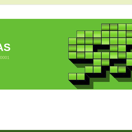
AS
10001