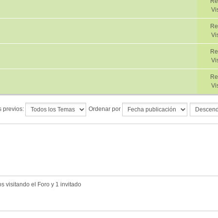
Re
Vi
Re
Vi
Re
Vi
Re
Vi
 previos:
Ordenar por
 visitando el Foro y 1 invitado