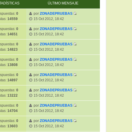
TADÍSTICAS
ÚLTIMO MENSAJE
spuestas:
0
por
ZONADEPRUEBAS
V
stas:
14559
15 Oct 2012, 18:42
e
r
spuestas:
0
por
ZONADEPRUEBAS
V
ú
stas:
14651
15 Oct 2012, 18:42
e
l
r
t
spuestas:
0
por
ZONADEPRUEBAS
V
ú
i
stas:
14823
15 Oct 2012, 18:42
e
l
m
r
t
spuestas:
0
por
ZONADEPRUEBAS
o
V
ú
i
stas:
13808
15 Oct 2012, 18:42
m
e
l
m
e
r
t
spuestas:
0
por
ZONADEPRUEBAS
o
n
V
ú
i
stas:
14897
15 Oct 2012, 18:42
m
s
e
l
m
e
a
r
t
spuestas:
0
por
ZONADEPRUEBAS
o
n
j
V
ú
i
stas:
13222
15 Oct 2012, 18:42
m
s
e
e
l
m
e
a
r
t
spuestas:
0
por
ZONADEPRUEBAS
o
n
j
V
ú
i
stas:
14704
15 Oct 2012, 18:42
m
s
e
e
l
m
e
a
r
t
spuestas:
0
por
ZONADEPRUEBAS
o
n
j
V
ú
i
stas:
13603
15 Oct 2012, 18:42
m
s
e
e
l
m
e