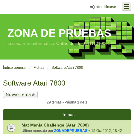
Identificarse
ZONA DE PRUEBAS
Escena retro informática. Online desde 011111010001
Índice general
Fichas
Software Atari 7800
Software Atari 7800
Nuevo Tema
29 temas • Página
1
de
1
Temas
Mat Mania Challenge (Atari 7800)
Último mensaje por
ZONADEPRUEBAS
«
15 Oct 2012, 18:42