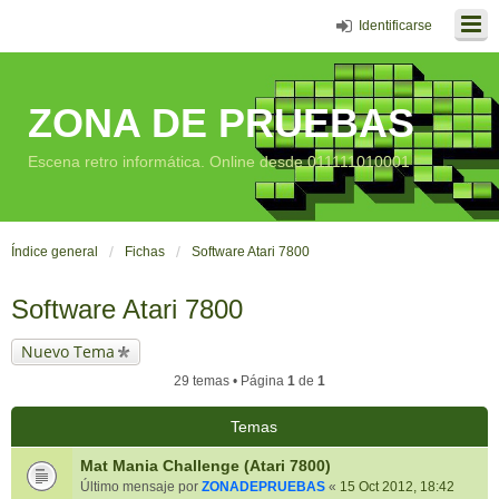
Identificarse
ZONA DE PRUEBAS
Escena retro informática. Online desde 011111010001
Índice general
Fichas
Software Atari 7800
Software Atari 7800
Nuevo Tema
29 temas • Página
1
de
1
Temas
Mat Mania Challenge (Atari 7800)
Último mensaje por
ZONADEPRUEBAS
«
15 Oct 2012, 18:42